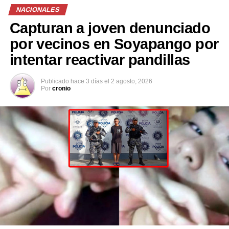
NACIONALES
Capturan a joven denunciado
por vecinos en Soyapango por
intentar reactivar pandillas
Publicado
hace 3 días
el
2 agosto, 2026
Por
cronio