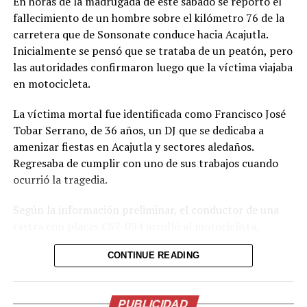
En horas de la madrugada de este sábado se reportó el
vídeo
fallecimiento de un hombre sobre el kilómetro 76 de la
carretera que de Sonsonate conduce hacia Acajutla.
Inicialmente se pensó que se trataba de un peatón, pero
las autoridades confirmaron luego que la víctima viajaba
en motocicleta.
La víctima mortal fue identificada como Francisco José
Tobar Serrano, de 36 años, un DJ que se dedicaba a
amenizar fiestas en Acajutla y sectores aledaños.
Regresaba de cumplir con uno de sus trabajos cuando
ocurrió la tragedia.
Según la información preliminar, el conductor de una
rastra con placas C67-094 arrolló al motociclista,
provocando que perdiera la vida de manera inmediata en
CONTINUE READING
el lugar de los hechos.
“De manera preliminar, se ha informado que el
conductor de la rastra fue arrestado mientras se
PUBLICIDAD