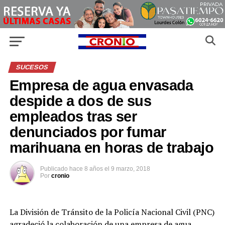
SUCESOS
Empresa de agua envasada
despide a dos de sus
empleados tras ser
denunciados por fumar
marihuana en horas de trabajo
Publicado
hace 8 años
el
9 marzo, 2018
Por
cronio
La División de Tránsito de la Policía Nacional Civil (PNC)
agradeció la colaboración de una empresa de agua