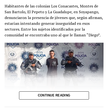
Habitantes de las colonias Los Conacastes, Montes de
San Bartolo, El Pepeto y La Guadalupe, en Soyapango,
00:00
01:08
denunciaron la presencia de jóvenes que, según afirman,
estarían intentando generar inseguridad en esos
sectores. Entre los sujetos identificados por la
comunidad se encontraba uno al que le llaman “Diego”.
CONTINUE READING
Tras la difusión de un video en redes sociales en el que