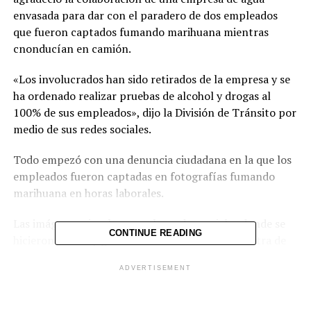
envasada para dar con el paradero de dos empleados
que fueron captados fumando marihuana mientras
cnonducían en camión.
«Los involucrados han sido retirados de la empresa y se
ha ordenado realizar pruebas de alcohol y drogas al
100% de sus empleados», dijo la División de Tránsito por
medio de sus redes sociales.
Todo empezó con una denuncia ciudadana en la que los
empleados fueron captadas en fotografías fumando
marihuana en horas laborales.
Las imágenes circularon en las redes sociales donde se
CONTINUE READING
hicieron virales y generaron comentarios en contra de
las acciones de dichos empleados.
ADVERTISEMENT
La PNC realiza controles vehiculares constantemente
para identificar a conductores bajo los efectos del