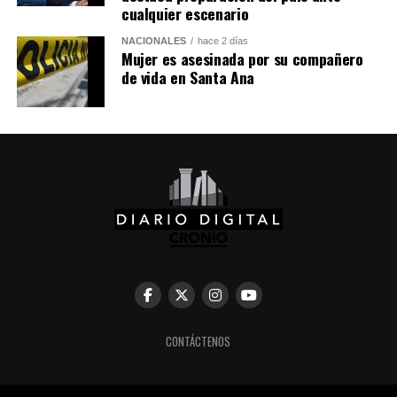
cualquier escenario
Facebook
X
NACIONALES
hace 2 días
Mujer es asesinada por su compañero
Me gusta esto:
de vida en Santa Ana
Comparte esto:
Facebook
X
Me gusta esto:
CONTÁCTENOS