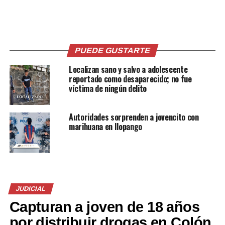
caso.
Por: El Blog.
PUEDE GUSTARTE
Comparte esto:
Localizan sano y salvo a adolescente
reportado como desaparecido; no fue
víctima de ningún delito
Facebook
X
Autoridades sorprenden a jovencito con
marihuana en Ilopango
Me gusta esto:
JUDICIAL
Capturan a joven de 18 años
por distribuir drogas en Colón,
Relacionado