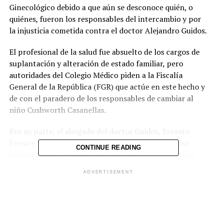
Ginecológico debido a que aún se desconoce quién, o
quiénes, fueron los responsables del intercambio y por
la injusticia cometida contra el doctor Alejandro Guidos.
El profesional de la salud fue absuelto de los cargos de
suplantación y alteración de estado familiar, pero
autoridades del Colegio Médico piden a la Fiscalía
General de la República (FGR) que actúe en este hecho y
de con el paradero de los responsables de cambiar al
niño Cushworth Casanellas.
Por su parte, el abogado del doctor Guidos, Ernesto
Feusier, dijo que su defendido fu sometido a un caso
CONTINUE READING
injusto donde le “mancillaron su honor y su prestigio
profesional”.
ADVERTISEMENT
Guidos, quien siempre se consideró inocente de todo, en
enero de 2017 presentó ante la FGR una denuncia para
saber qué sucedió con el cambio de bebés y la razón de