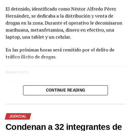
médico
2 febrero, 2019
El detenido, identificado como Néstor Alfredo Pérez
En «Internacionales»
Hernández, se dedicaba a la distribución y venta de
drogas en la zona. Durante el operativo le decomisaron
marihuana, metanfetamina, dinero en efectivo, una
RELATED TOPICS:
2015
CAMBIO DE BEBÉS
laptop, una tablet y un celular.
COLEGIO MÉDICO
FGR
FISCALÍA
PRINCIPAL1
UP NEXT
En las próximas horas será remitido por el delito de
Condena de 5 años de prisión y pago obligatorio de $125
tráfico ilícito de drogas.
mil hacia el Padre Toño deberá cumplir el exfiscal Luis
Martínez
Comparte esto:
DON'T MISS
FOTOS: Capturan a líder de estructura criminal junto a
Facebook
X
su compañera de vida y su hermana en Santo Tomás
CONTINUE READING
Me gusta esto:
JUDICIAL
Condenan a 32 integrantes de