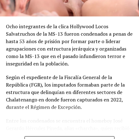
el 22 de septiembre de 2017 en una vereda de la finca
San Martín, en el caserío El Arenal, distrito de Tacuba.
Los demás integrantes de la estructura criminal, entre
Ocho integrantes de la clica Hollywood Locos
ellos chequeos, observadores y colaboradores, recibieron
Salvatruchos de la MS-13 fueron condenados a penas de
condenas que oscilan entre los 35 y 95 años de prisión,
hasta 53 años de prisión por formar parte o liderar
de acuerdo con su grado de participación en los
agrupaciones con estructura jerárquica y organizadas
distintos hechos.
como la MS-13 que en el pasado infundieron terror e
inseguridad en la población.
Comparte esto:
Según el expediente de la Fiscalía General de la
Facebook
X
República (FGR), los imputados formaban parte de la
estructura que delinquían en diferentes sectores de
Chalatenango en donde fueron capturados en 2022,
Me gusta esto:
durante el Régimen de Excepción.
Entre los condenados se encuentra el homeboy José
Gerardo Hércules Pineda, alias «charcha», quien recibió
una pena de 53 años de prisión; y los paros Luis