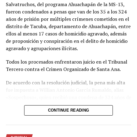
Salvatruchos, del programa Ahuachapán de la MS-13,
fueron condenados a penas que van de los 35 a los 324
años de prisión por múltiples crímenes cometidos en el
distrito de Tacuba, departamento de Ahuachapán, entre
ellos al menos 17 casos de homicidio agravado, además
de proposición y conspiración en el delito de homicidio
agravado y agrupaciones ilícitas.
Todos los procesados enfrentaron juicio en el Tribunal
Tercero contra el Crimen Organizado de Santa Ana.
De acuerdo con la resolución judicial, la pena más alta
fue impuesta a Willian Antonio García Rumaldo, alias
«Sospechoso», quien recibió una condena de 324 años de
prisión por su participación en 10 casos de homicidio
CONTINUE READING
agravado, proposición y conspiración en el delito de
homicidio agravado y agrupaciones ilícitas.
Por su parte, Luis Ángel Hernández Vásquez, alias