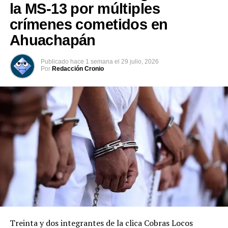
la MS-13 por múltiples
crímenes cometidos en
Ahuachapán
Publicado
hace 1 semana
el
29 julio, 2026
Por
Redacción Cronio
Treinta y dos integrantes de la clica Cobras Locos