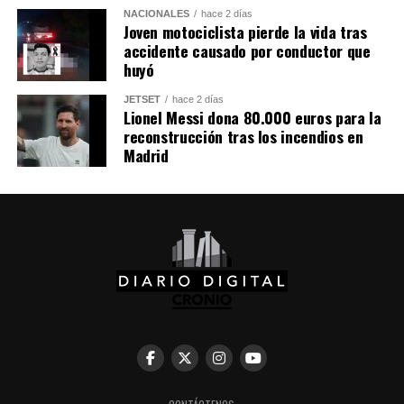
Comparte esto:
NACIONALES
hace 2 días
Joven motociclista pierde la vida tras
accidente causado por conductor que
Facebook
X
huyó
JETSET
hace 2 días
Me gusta esto:
Lionel Messi dona 80.000 euros para la
reconstrucción tras los incendios en
Madrid