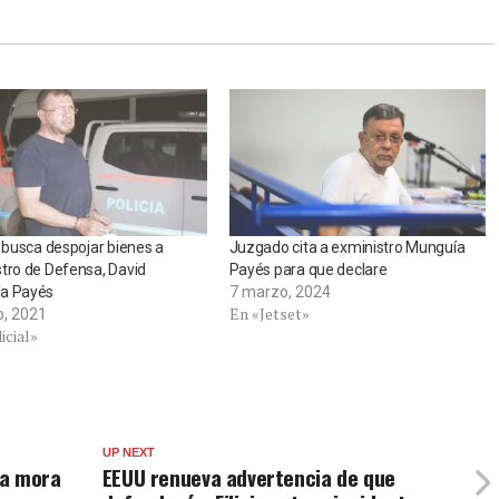
a busca despojar bienes a
Juzgado cita a exministro Munguía
tro de Defensa, David
Payés para que declare
a Payés
7 marzo, 2024
En «Jetset»
o, 2021
icial»
UP NEXT
la mora
EEUU renueva advertencia de que