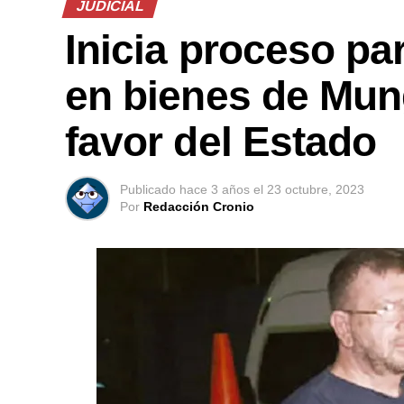
JUDICIAL
Inicia proceso pa
en bienes de Mun
favor del Estado
Publicado
hace 3 años
el
23 octubre, 2023
Por
Redacción Cronio