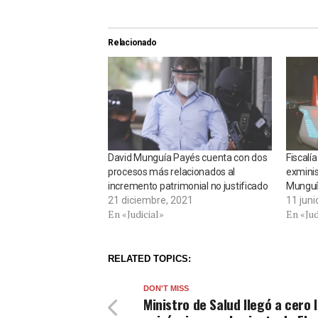
Relacionado
David Munguía Payés cuenta con dos
Fiscalí
procesos más relacionados al
exminis
incremento patrimonial no justificado
Munguí
21 diciembre, 2021
11 juni
En «Judicial»
En «Jud
RELATED TOPICS:
DON'T MISS
Ministro de Salud llegó a cero 