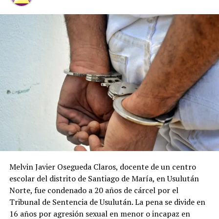
En «Judicial»
AVANCE EN EL CASO CARLA
AYALA: Implicado sugiere
que cadáver de la agente
fue bajado en la sede del
GRP
19 abril, 2018
En «Judicial»
RELATED TOPICS:
CARLA AYALA
CASO GRP
PRINCIPAL1
UCA
Melvin Javier Osegueda Claros, docente de un centro
escolar del distrito de Santiago de María, en Usulután
UP NEXT
Norte, fue condenado a 20 años de cárcel por el
Pandillero es condenado a 40 años de prisión por el
asesinato de dos agente de la PNC
Tribunal de Sentencia de Usulután. La pena se divide en
16 años por agresión sexual en menor o incapaz en
DON'T MISS