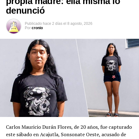
propia madre: ella misma lo
Las autoridades judiciales y fiscales reiteraron su
denunció
compromiso de perseguir con rigor este tipo de delitos
que afectan a la niñez y adolescencia.
Publicado
hace 2 días
el
8 agosto, 2026
Por
cronio
Comparte esto:
Facebook
X
Me gusta esto:
Carlos Mauricio Durán Flores, de 20 años, fue capturado
este sábado en Acajutla, Sonsonate Oeste, acusado de