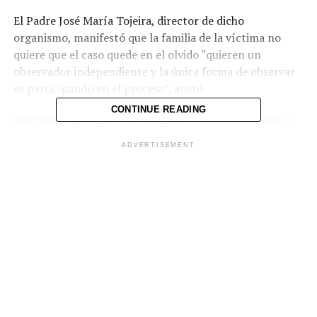
El Padre José María Tojeira, director de dicho
organismo, manifestó que la familia de la víctima no
quiere que el caso quede en el olvido “quieren un
observador independiente y la única forma de observar
es participando en el proceso”, acotó.
CONTINUE READING
Manifestó que como querellantes es importante tener
acceso a todos los datos que vayan saliendo durante la
ADVERTISEMENT
investigación y así podemos decir “el fiscal está dormido
o la policía no investiga” “o a revés dar un testimonio
que ha habido un buen proceso” señaló.
Así también Tojeira, dijo que han puesto una demanda
civil a la PNC en favor de la familia solicitando una
indemnización subsidiaria, ya que fue herida y
secuestrada por un agente policial y al no tener el
cuerpo de la víctima la demanda da inicio con una
desaparición.