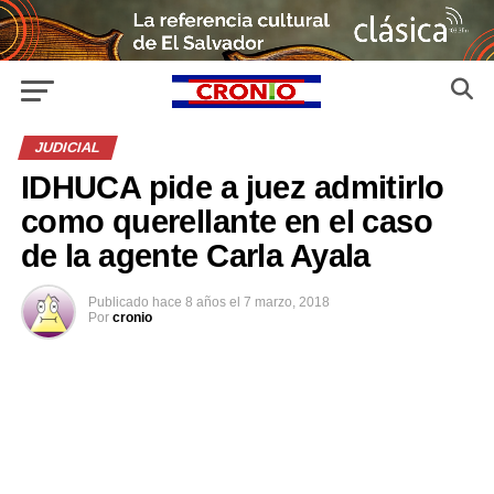
JUDICIAL
IDHUCA pide a juez admitirlo
como querellante en el caso
de la agente Carla Ayala
Publicado
hace 8 años
el
7 marzo, 2018
Por
cronio