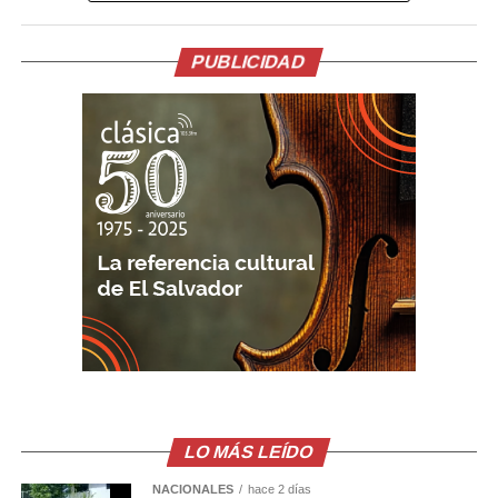
es un líquido inflamable derivado del petróleo,
comúnmente usado como combustible.
PUBLICIDAD
El Juzgado decretó instrucción formal con detención
provisional y otorgó un plazo de siete meses para la
etapa de investigación. Durante este período se
continuarán las diligencias correspondientes.
El caso se enmarca en las acciones judiciales contra la
violencia hacia las mujeres y el feminicidio en grado de
tentativa, delitos que las autoridades han priorizado en
los últimos años.
Comparte esto:
Facebook
X
LO MÁS LEÍDO
Me gusta esto:
NACIONALES
hace 2 días