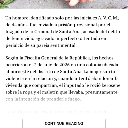
El caso se da en el marco de las denuncias por violencia
intrafamiliar que las autoridades atienden de forma
Un hombre identificado solo por las iniciales A. V. C. M.,
prioritaria. La madre de la víctima decidió interponer la
de 44 años, fue enviado a prisión provisional por el
denuncia para frenar las amenazas que venía recibiendo.
Juzgado de lo Criminal de Santa Ana, acusado del delito
de feminicidio agravado imperfecto o tentado en
Hasta el momento no se han revelado más detalles
perjuicio de su pareja sentimental.
sobre el contenido exacto de las amenazas ni sobre el
historial previo de incidentes entre ambos.
Según la Fiscalía General de la República, los hechos
ocurrieron el 7 de julio de 2026 en una colonia ubicada
Comparte esto:
al noroeste del distrito de Santa Ana. La mujer sufría
violencia en la relación y, cuando intentó abandonar la
Facebook
X
vivienda que compartían, el imputado le roció kerosene
sobre la ropa y el maletín que llevaba, presuntamente
Me gusta esto:
con la intención de prenderle fuego.
La víctima logró escapar con ayuda de vecinos del
sector e interpuso la denuncia ante la Policía Nacional
CONTINUE READING
Civil, que capturó al hombre en flagrancia. El kerosene