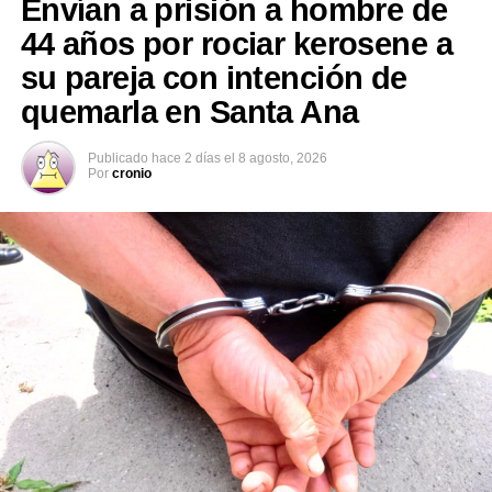
Envían a prisión a hombre de
44 años por rociar kerosene a
su pareja con intención de
quemarla en Santa Ana
Publicado
hace 2 días
el
8 agosto, 2026
Por
cronio
Los agentes de la PNC localizaron a Durán Flores en la
calle principal del barrio La Playa, en Acajutla, y
procedieron a su captura. El detenido fue puesto a
disposición de las autoridades correspondientes para
que se continúe con el proceso legal.