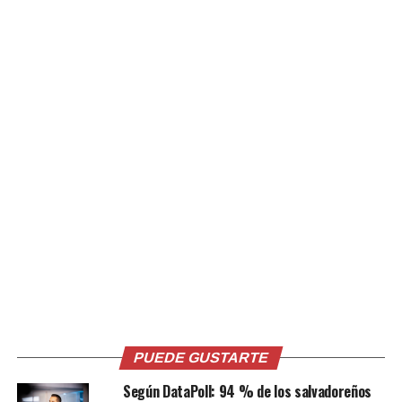
“En la misma querella no solo se está pidiendo la
responsabilidad penal sino también que se ventile la
responsabilidad civil” declaró Arnau Baulenas,
coordinador Jurídico de los procesos de los Derechos
Humanos de la UCA.
El juez Roberto Arévalo Ortuño, analizará el escrito y el
poder otorgado por la familia de la víctima al IDHUCA,
si reúne los requisitos para admitirlos y si hay alguna
prevención que hacer.
Por: Menotty Noticias
Comparte esto:
PUEDE GUSTARTE
Facebook
X
Según DataPoll: 94 % de los salvadoreños