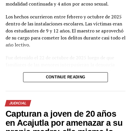
modalidad continuada y 4 años por acoso sexual.
FGR ordena la captura de sujeto que intento robar una
computadora del pabellón siete de CIFCO
Los hechos ocurrieron entre febrero y octubre de 2025
dentro de las instalaciones escolares. Las víctimas eran
dos estudiantes de 9 y 12 años. El maestro se aprovechó
de su cargo para cometer los delitos durante casi todo el
año lectivo.
Fue detenido el 22 de octubre de 2025 luego de que
familiares de las menores interpusieran la denuncia
correspondiente. La Fiscalía General de la República
CONTINUE READING
presentó pruebas documentales, periciales y
testimoniales que el tribunal valoró para determinar su
responsabilidad penal.
JUDICIAL
El proceso se desarrolló bajo reserva para proteger la
Capturan a joven de 20 años
identidad y la intimidad de las víctimas. La sentencia
busca enviar un mensaje claro contra quienes abusan de
en Acajutla por amenazar a su
su posición de confianza en el sistema educativo.