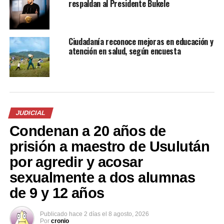
respaldan al Presidente Bukele
Me gusta esto:
Ciudadanía reconoce mejoras en educación y
atención en salud, según encuesta
Relacionado
JUDICIAL
Condenan a 20 años de
prisión a maestro de Usulután
por agredir y acosar
sexualmente a dos alumnas
Policía involucrado en
Juzgado resuelve mantener
feminicidio de agente Carla
al IDHUCA como querella en
de 9 y 12 años
Ayala será procesado en
el caso Carla Ayala
libertad
10 abril, 2018
En «Judicial»
14 agosto, 2018
Publicado
hace 2 días
el
8 agosto, 2026
Por
cronio