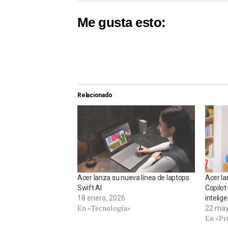
Me gusta esto:
Relacionado
Acer lanza su nueva línea de laptops
Acer la
Swift AI
Copilot
18 enero, 2026
intelige
En «Tecnología»
22 may
En «Pr