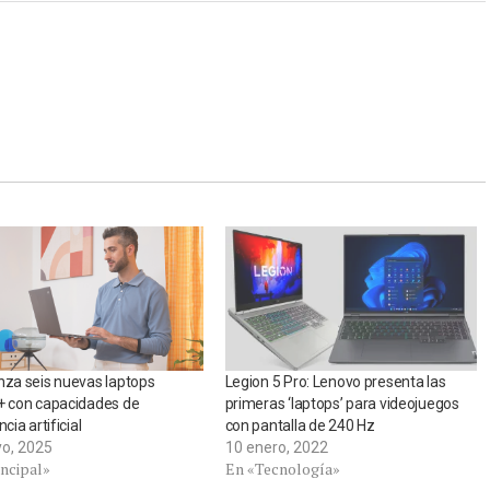
nza seis nuevas laptops
Legion 5 Pro: Lenovo presenta las
+ con capacidades de
primeras ‘laptops’ para videojuegos
ncia artificial
con pantalla de 240 Hz
o, 2025
10 enero, 2022
incipal»
En «Tecnología»