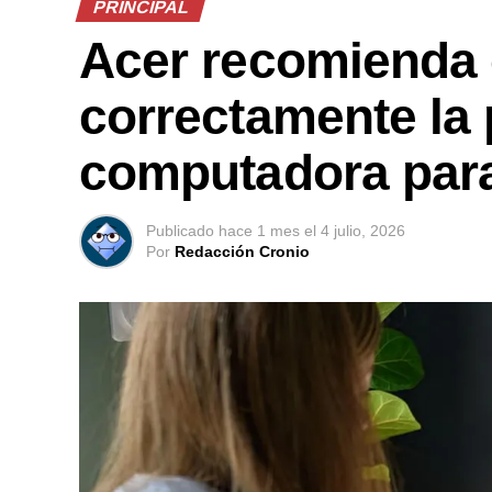
PRINCIPAL
Acer recomienda 
correctamente la 
computadora para
Publicado
hace 1 mes
el
4 julio, 2026
Por
Redacción Cronio