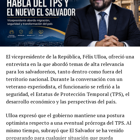
El vicepresidente de la República, Félix Ulloa, ofreció una
Además de la seguridad, las autoridades abordaron la
entrevista en la que abordó temas de alta relevancia
cooperación económica, comercial y tecnológica. Ambas
para los salvadoreños, tanto dentro como fuera del
partes acordaron impulsar la creación de un Consejo
territorio nacional. Durante la conversación con un
Binacional Empresarial orientado a promover el
veterano experiodista, el funcionario se refirió a la
comercio, la inversión y nuevas oportunidades de
seguridad, el Estatus de Protección Temporal (TPS), el
desarrollo entre Colombia y El Salvador.
desarrollo económico y las perspectivas del país.
Ulloa también presentó los avances de su país en
Ulloa expresó que el gobierno mantiene una postura
inteligencia artificial y transformación digital. Entre las
optimista respecto a una eventual prórroga del TPS. Al
iniciativas mencionadas figuran la plataforma DoctorSV,
mismo tiempo, subrayó que El Salvador se ha venido
el acuerdo estratégico con Google Cloud y la
preparando para cualquier situación que pueda
digitalización de trámites en el Centro Nacional de