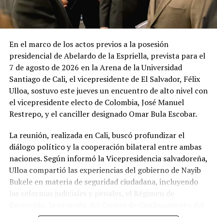
En el marco de los actos previos a la posesión
presidencial de Abelardo de la Espriella, prevista para el
7 de agosto de 2026 en la Arena de la Universidad
Santiago de Cali, el vicepresidente de El Salvador, Félix
Ulloa, sostuvo este jueves un encuentro de alto nivel con
el vicepresidente electo de Colombia, José Manuel
Restrepo, y el canciller designado Omar Bula Escobar.
La reunión, realizada en Cali, buscó profundizar el
diálogo político y la cooperación bilateral entre ambas
naciones. Según informó la Vicepresidencia salvadoreña,
Ulloa compartió las experiencias del gobierno de Nayib
Bukele en materia de seguridad ciudadana, incluyendo
las reformas judiciales y penales, el Régimen de
Excepción, la creación del Centro de Confinamiento del
Terrorismo (CECOT), el Plan Cero Ocio y otras medidas