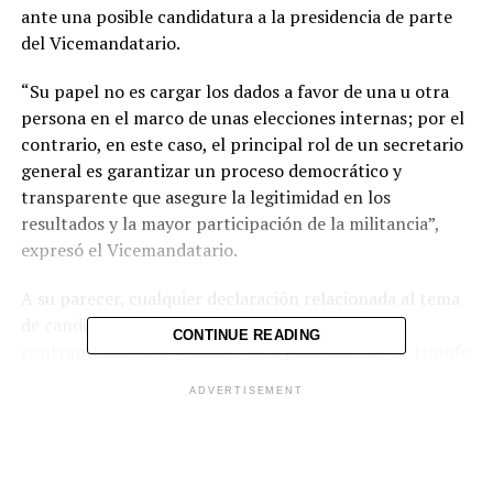
ante una posible candidatura a la presidencia de parte
del Vicemandatario.
“Su papel no es cargar los dados a favor de una u otra
persona en el marco de unas elecciones internas; por el
contrario, en este caso, el principal rol de un secretario
general es garantizar un proceso democrático y
transparente que asegure la legitimidad en los
resultados y la mayor participación de la militancia”,
expresó el Vicemandatario.
A su parecer, cualquier declaración relacionada al tema
de candidaturas presidenciales para 2019 “es
CONTINUE READING
contraproducente y dañina a las posibilidades de triunfo
de nuestros candidatos a diputados y alcaldes”,
ADVERTISEMENT
reafirmó.
El Vicepresidente insistió, también, que por el momento
es necesario enfocarse en las elecciones municipales y