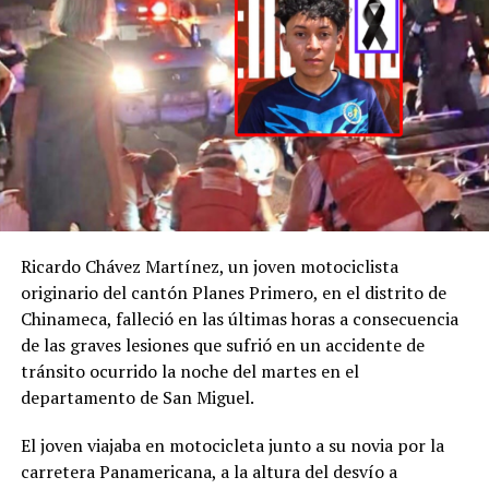
denuncia por la
desaparición de H. D.
C., la
@FGR_SV
activó
el protocolo de
búsqueda, en
coordinación con la
@PNCSV
.
Ricardo Chávez Martínez, un joven motociclista
Afortunadamente, ha
originario del cantón Planes Primero, en el distrito de
Chinameca, falleció en las últimas horas a consecuencia
sido localizado sin ser
de las graves lesiones que sufrió en un accidente de
víctima de ningún
tránsito ocurrido la noche del martes en el
delito.
departamento de San Miguel.
pic.twitter.com/jRpWhKuxv
El joven viajaba en motocicleta junto a su novia por la
carretera Panamericana, a la altura del desvío a