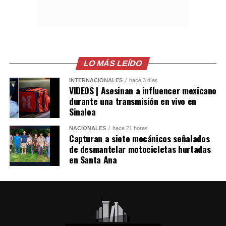
despertó las sospechas de las autoridades y permitió
detectar las operaciones ilegales.
Las autoridades también señalaron que el robo de
combustible provocó pérdidas cercanas a los 530
millones de dólares para Pemex al cierre del segundo
LO MÁS LEÍDO
trimestre, cifra que representa un incremento del 20 %
INTERNACIONALES
hace 3 días
en comparación con el mismo período de 2025.
VIDEOS | Asesinan a influencer mexicano
durante una transmisión en vivo en
Como antecedente, recordaron que una toma
Sinaloa
clandestina en un ducto de Pemex provocó una
NACIONALES
hace 21 horas
explosión en 2019, en el estado de Hidalgo, dejando un
Capturan a siete mecánicos señalados
saldo de 137 personas fallecidas.
de desmantelar motocicletas hurtadas
en Santa Ana
Comparte esto:
Facebook
X
Me gusta esto: