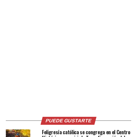
procedentes de distintos países. Durante el acto fueron
consagrados cuatro obispos: dos franceses, un
estadounidense y un suizo.
El superior general de la Fraternidad San Pío X, el
sacerdote Davide Pagliarani, calificó la jornada como un
día «histórico».
La Fraternidad defiende su
decisión
Entre los asistentes estuvo Luz Dussan, una fiel
colombiana de 57 años residente en Estados Unidos,
quien viajó para participar en la ceremonia.
«Pensé que nunca en la vida viviría esto, pero mira, Dios
me trajo acá», declaró.
PUEDE GUSTARTE
Feligresía católica se congrega en el Centro
La mujer manifestó su respaldo a la decisión de la