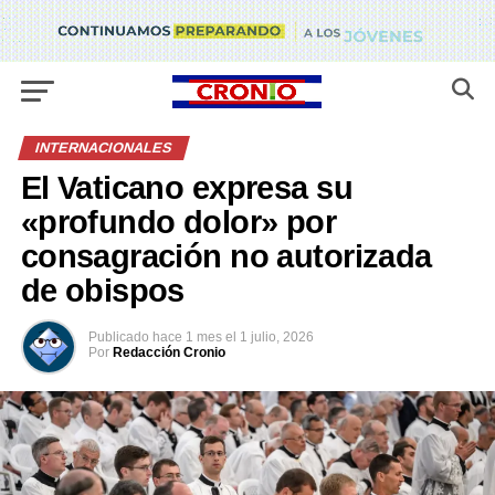
INTERNACIONALES
El Vaticano expresa su
«profundo dolor» por
consagración no autorizada
de obispos
Publicado
hace 1 mes
el
1 julio, 2026
Por
Redacción Cronio