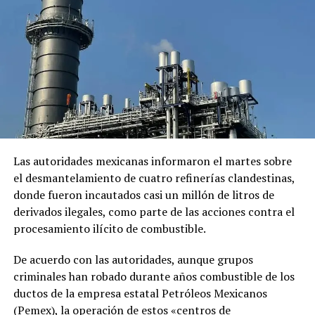
en 2025 a más de 11 años de cárcel por esos actos, una
sentencia que el Gobierno mexicano considera ilegal.
Papa León XIV visitará Perú
El Vaticano anuncia primer
en noviembre
nombramiento de un obispo
El comunicado emitido por las cancillerías no ofreció
18 junio, 2026
chino bajo el pontificado de
mayores detalles sobre el acuerdo para restablecer las
En «Internacionales»
León XIV
relaciones diplomáticas.
12 junio, 2025
En «Internacionales»
Sheinbaum también indicó que Chávez viajó a México en
un avión militar y calificó la entrega del salvoconducto
como «una acción de buena voluntad» de la presidenta
Las autoridades mexicanas informaron el martes sobre
Keiko Fujimori.
el desmantelamiento de cuatro refinerías clandestinas,
donde fueron incautados casi un millón de litros de
El papa León XIV visitaría
derivados ilegales, como parte de las acciones contra el
Comparte esto:
Perú en noviembre, informa
procesamiento ilícito de combustible.
el gobierno
Facebook
X
3 junio, 2026
De acuerdo con las autoridades, aunque grupos
En «Internacionales»
criminales han robado durante años combustible de los
Me gusta esto:
ductos de la empresa estatal Petróleos Mexicanos
RELATED TOPICS:
AFP
BENEDICTO XVI
CATOLICISMO
(Pemex), la operación de estos «centros de