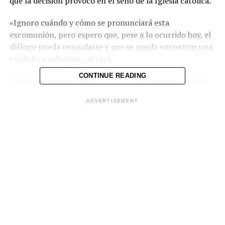
que la decisión provocó en el seno de la Iglesia católica.
«Ignoro cuándo y cómo se pronunciará esta
excomunión, pero espero que, pese a lo ocurrido hoy, el
diálogo pueda reanudarse y que se pueda encontrar una
verdadera solución», afirmó.
CONTINUE READING
Antes de la ceremonia, el papa León XIV había dirigido
un mensaje a la Fraternidad San Pío X para pedir que
ADVERTISEMENT
renunciara a su proyecto.
«Les suplico desde lo más hondo del corazón:
¡reconsideren su decisión!», escribió el pontífice, quien
además advirtió que, en caso de concretarse un «acto
cismático», los sacramentos administrados por los
nuevos obispos, como el matrimonio o la confesión,
dejarían de ser reconocidos por la Iglesia católica.
La ceremonia se llevó a cabo al aire libre, en la pradera
de Écône, con la asistencia de miles de fieles