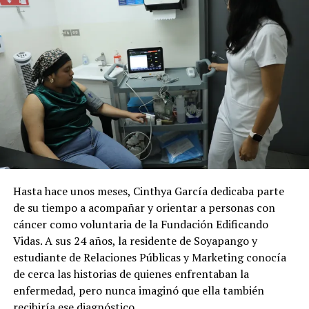
RELATED TOPICS:
ALIANZA F.C.
CLUB DEPORTIVO FAS
ESTADIO CUSCATLAN
FÚTBOL
UP NEXT
VIDEO | Hombre «resucita» en pleno velorio y deja
atónitos a los presentes
DON'T MISS
Microsoft anuncia acuerdo con Musk para albergar su
chatbot de IA
Hasta hace unos meses, Cinthya García dedicaba parte
de su tiempo a acompañar y orientar a personas con
cáncer como voluntaria de la Fundación Edificando
Vidas. A sus 24 años, la residente de Soyapango y
estudiante de Relaciones Públicas y Marketing conocía
de cerca las historias de quienes enfrentaban la
enfermedad, pero nunca imaginó que ella también
recibiría ese diagnóstico.