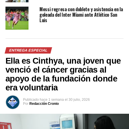
Messi regresa con doblete y asistencia en la
El Cuscatlán está cerca de
Faitelson: “El Cuscatlán”
goleada del Inter Miami ante Atlético San
volver a la vida
presiona, es un estadio
Luis
17 noviembre, 2023
pasional, pero hasta ahí
En «Nacionales -deportes»
nada más”
13 octubre, 2021
En «Internacionales -
deportes»
ENTREGA ESPECIAL
Ella es Cinthya, una joven que
venció el cáncer gracias al
apoyo de la fundación donde
era voluntaria
NO PODÍA FALTAR | David
Faitelson lanza crítica a la
cancha del estadio
Publicado
hace 1 semana
el
30 julio, 2026
Cuscatlán
Por
Redacción Cronio
15 junio, 2022
En «Internacionales -
deportes»