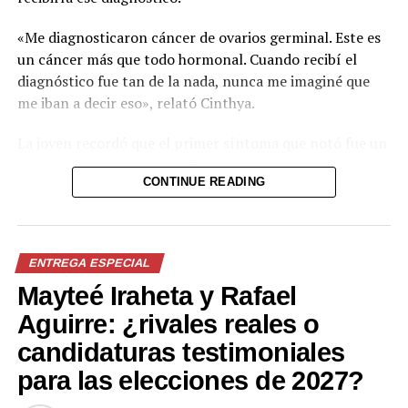
«Me diagnosticaron cáncer de ovarios germinal. Este es
un cáncer más que todo hormonal. Cuando recibí el
diagnóstico fue tan de la nada, nunca me imaginé que
me iban a decir eso», relató Cinthya.
La joven recordó que el primer síntoma que notó fue un
inesperado brote de acné. Posteriormente, el
CONTINUE READING
tratamiento que recibió para esa condición le provocó
gastritis, por lo que acudió a otros especialistas. Tras
varias consultas y exámenes, fue diagnosticada con
cáncer de ovarios germinal.
ENTREGA ESPECIAL
Mayteé Iraheta y Rafael
«Cuando recibí la noticia de que yo tenía cáncer fue un
golpe realmente muy fuerte», expresó.
Aguirre: ¿rivales reales o
candidaturas testimoniales
Cinthya señaló que inicialmente dudó en someterse a la
cirugía y al tratamiento. Sin embargo, aseguró que
para las elecciones de 2027?
encontró el apoyo necesario en la misma fundación