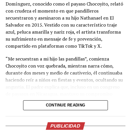
Domínguez, conocido como el payaso Chocoyito, relató
institucional.
con crudeza el momento en que pandilleros
Su presentación presidencial también dejó una señal
secuestraron y asesinaron a su hijo Nathanael en El
incómoda: el partido no permitió que los periodistas la
Salvador en 2015. Vestido con su característico traje
entrevistaran y la jornada estuvo marcada por reclamos
azul, peluca amarilla y nariz roja, el artista transforma
internos sobre el manejo anticipado de las candidaturas.
su sufrimiento en mensaje de fe y prevención,
No son hechos que destruyan una campaña, pero sí
compartido en plataformas como TikTok y X.
contradicen el mensaje de apertura que ARENA necesita
“Me secuestran a mi hijo las pandillas”, comienza
proyectar para recuperar credibilidad.
Chocoyito con voz quebrada, mientras narra cómo,
El mayor problema de Iraheta no es su perfil personal,
durante dos meses y medio de cautiverio, él continuaba
sino ARENA. El partido que gobernó entre 1989 y 2009
haciendo reír a niños en fiestas y eventos, ocultando su
conserva únicamente dos diputados y obtuvo apenas el
angustia. El padre explica que, incluso en un congreso
5.57 % de los votos presidenciales en 2024.
de payasos en Nicaragua, mantuvo su compromiso
escénico pese al infierno personal que vivía.
Dentro de la organización tampoco ha existido una
CONTINUE READING
estrategia completamente compartida: el diputado
El drama alcanzó su clímax cuando le informaron del
Francisco Lira llegó a pedir que ARENA no presentara
hallazgo del cuerpo. “Agarré mi moto… y me enseñan
PUBLICIDAD
candidato presidencial para no legitimar la reelección
esto”, relata, describiendo la foto de su hijo atado de pies