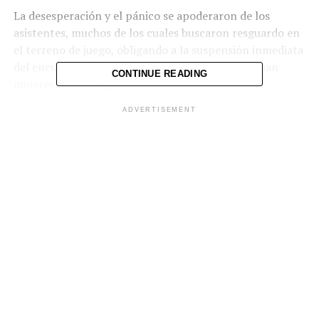
La
desesperación
y
el
pánico
se
apoderaron
de
los
asistentes,
muchos
de
los
cuales
buscaron
resguardo
en
el
terreno
de
juego,
obligando
a
la
suspensión
inmediata
del
encuentro.
Entre
los
lesionados
se
encontraban
CONTINUE READING
mujeres
y
niños,
quienes
fueron
trasladados
de
emergencia
a
distintos
centros
hospitalarios.
ADVERTISEMENT
Cuerpos
de
socorro,
unidades
policiales
y
equipos
de
primeros
auxilios
se
movilizaron
rápidamente
al
lugar
para
brindar
asistencia.
Posteriormente, la Policía Nacional Civil (PNC) realizó
las investigaciones en coordinación con la Fiscalía
General de la República (FGR), para llegar hasta los
últimos detalles sobre la venta de boletos y accesos al
estadio Cuscatlán.