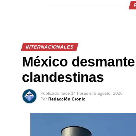
INTERNACIONALES
México desmantela
clandestinas
Publicado
hace 14 horas
el
5 agosto, 2026
Por
Redacción Cronio