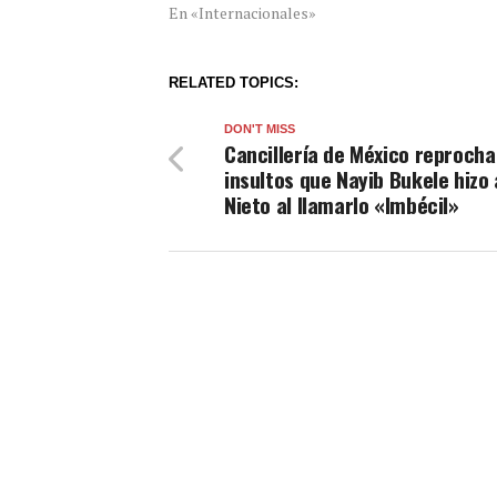
En «Internacionales»
RELATED TOPICS:
DON'T MISS
Cancillería de México reprocha
insultos que Nayib Bukele hizo
Nieto al llamarlo «Imbécil»