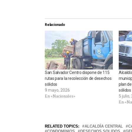
Relacionado
San Salvador Centro dispone de 115
Alcaldí
rutas para la recolección de desechos
municip
sólidos
plan de
9 mayo, 2026
sólidos
En «Nacionales»
5 julio
En «Na
RELATED TOPICS:
ALCALDÍA CENTRAL
C
CONDOMINIOS
DESECHOS SOLIDOS
GE