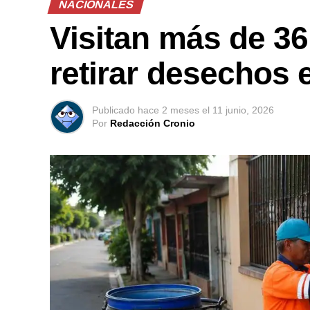
NACIONALES
Visitan más de 36
retirar desechos 
Publicado
hace 2 meses
el
11 junio, 2026
Por
Redacción Cronio