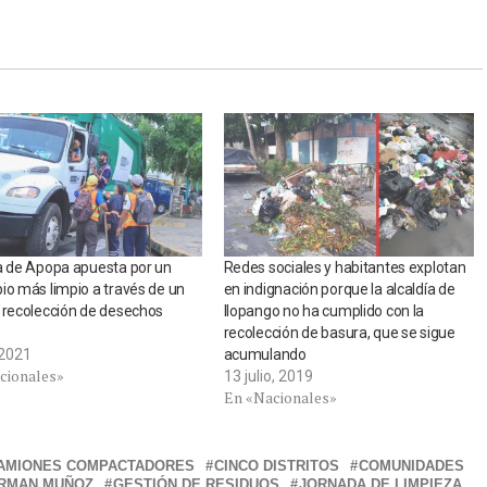
a de Apopa apuesta por un
Redes sociales y habitantes explotan
io más limpio a través de un
en indignación porque la alcaldía de
 recolección de desechos
Ilopango no ha cumplido con la
recolección de basura, que se sigue
, 2021
acumulando
cionales»
13 julio, 2019
En «Nacionales»
AMIONES COMPACTADORES
CINCO DISTRITOS
COMUNIDADES
RMAN MUÑOZ
GESTIÓN DE RESIDUOS
JORNADA DE LIMPIEZA