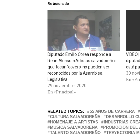
Relacionado
Diputado Emilio Corea responde a
VIDEO |
René Alonso: «Artistas salvadoreños
diputad
que tocan ‘covers’ no pueden ser
está pa
reconocidos por la Asamblea
30 nov
En «Pr
Legislativa
29 noviembre, 2020
En «Principal»
RELATED TOPICS:
55 AÑOS DE CARRERA
CULTURA SALVADOREÑA
DESARROLLO C
HOMENAJE A ARTISTAS
INDUSTRIAS CRE
MÚSICA SALVADOREÑA
PROMOCIÓN DEL 
TALENTO SALVADOREÑO
TRAYECTORIA M