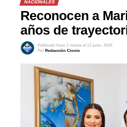
NACIONALES
Reconocen a Mari
años de trayectori
Publicado
hace 2 meses
el
12 junio, 2026
Por
Redacción Cronio