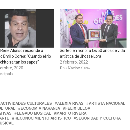
 René Alonso responde a
Sorteo en honor a los 50 años de vida
o Emilio Corea: “Cuando el río
artística de Jhosse Lora
chito saltan los sapos”
2 febrero, 2022
En «Nacionales»
iembre, 2020
incipal»
ACTIVIDADES CULTURALES
ALEXIA RIVAS
ARTISTA NACIONAL
ULTURAL
ECONOMÍA NARANJA
FELIX ULLOA
ATIVAS
LEGADO MUSICAL
MARITO RIVERA
ARTE
RECONOCIMIENTO ARTÍSTICO
SEGURIDAD Y CULTURA
USICAL