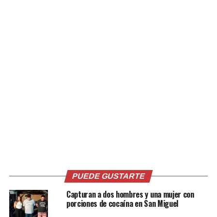
El registro se realizó en Soyapango, San Salvador Este y
durante el procedimiento se logró la incautación de tres
dispositivos celulares que ayudarán a robustecer las
investigaciones en su contra.
Además se logró identificar a las víctimas, quienes
fueron asistidas por el equipo multidisciplinario de la
Unidad de Atención Especializada para la Mujer, Niñez y
Adolescencia (UAEMNA).
PUEDE GUSTARTE
La FGR presentará al imputado en los próximos días
ante las autoridades competentes.
Capturan a dos hombres y una mujer con
porciones de cocaína en San Miguel
Al hombre se le atribuyen los delitos de utilización de