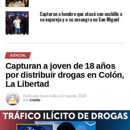
niñas/os, adolescentes o personas con discapacidad a
través del uso de las Tecnologías de la Información y la
Capturan a hombre que atacó con cuchillo a
Comunicación (TICS), violación en menor e incapaz
su expareja y a su exsuegra en San Miguel
agravada y continuada, y agresión sexual en menor e
incapaz agravada continuada.
JUDICIAL
Capturan a joven de 18 años
por distribuir drogas en Colón,
La Libertad
Publicado
hace 4 días
el
2 agosto, 2026
Por
cronio