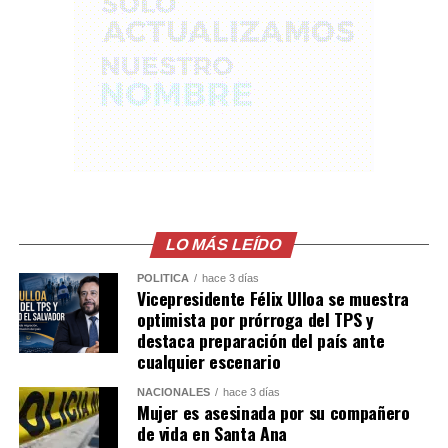
alias «my friend» o «yeimi»; Ramón Ernesto Castillo
Mejía, alias «gargamón»; Simón Alvarado Orellana, alias
«Simón»; y Nelson de Jesús Palma Escobar.
Las condenas fueron impuestas por el delito de
organizaciones terroristas con agravación especial por
el Tribunal Segundo contra el Crimen Organizado de
San Salvador, juez 2, luego de valorar la abundante
prueba documental, pericial y testimonial presentada
por la Fiscalía General de la República.
LO MÁS LEÍDO
Comparte esto:
POLÍTICA
hace 3 días
Vicepresidente Félix Ulloa se muestra
optimista por prórroga del TPS y
Facebook
X
destaca preparación del país ante
cualquier escenario
Me gusta esto:
NACIONALES
hace 3 días
Mujer es asesinada por su compañero
de vida en Santa Ana