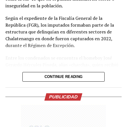
inseguridad en la población.
Comparte esto:
Según el expediente de la Fiscalía General de la
Facebook
X
República (FGR), los imputados formaban parte de la
estructura que delinquían en diferentes sectores de
Chalatenango en donde fueron capturados en 2022,
Me gusta esto:
durante el Régimen de Excepción.
Entre los condenados se encuentra el homeboy José
Gerardo Hércules Pineda, alias «charcha», quien recibió
una pena de 53 años de prisión; y los paros Luis
CONTINUE READING
Fernando Alvarado Reyes, alias «canchis»; Hugo Alberto
Romero Castillo, alias «Hugo»; y Josué Ezequiel
Marroquín Pineda, alias «beleti» o «zunso», fueron
PUBLICIDAD
condenados a 26 años de prisión cada uno.
También recibieron una condena de 26 años de cárcel
los colaboradores Yeimy Gregoria Clavel Quijada,
también conocida como Yeimin Gregoria Clavel Quijada,