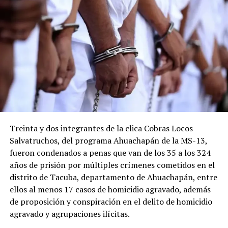
En «Judicial»
Capturan a 21 sujeto
miembros de una red sexual
de niños durante la
pandemia por COVID-19 en
Nueva Jersey
Treinta y dos integrantes de la clica Cobras Locos
28 agosto, 2020
En «Internacionales»
Salvatruchos, del programa Ahuachapán de la MS-13,
fueron condenados a penas que van de los 35 a los 324
años de prisión por múltiples crímenes cometidos en el
RELATED TOPICS:
ABUSO SEXUAL INFANTIL
CAPTURA
distrito de Tacuba, departamento de Ahuachapán, entre
FGR
OPERATIVO
PNC
TICS
UAEMNA
ellos al menos 17 casos de homicidio agravado, además
UP NEXT
de proposición y conspiración en el delito de homicidio
Sujeto recibe 12 años de prisión por despojar de sus
agravado y agrupaciones ilícitas.
pertenencias a una víctima