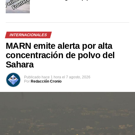
Me gusta esto:
INTERNACIONALES
MARN emite alerta por alta
Relacionado
concentración de polvo del
Sahara
Publicado
hace 1 hora
el
7 agosto, 2026
Por
Redacción Cronio
VIDEO | Un rascacielos en
VIDEO | Siniestro de avioneta
China se tambalea y cientos
en Miami deja una víctima
de personas corren por sus
mortal, era un veterano
vidas
controlador aéreo
18 mayo, 2021
15 mayo, 2022
En «Internacionales»
En «Internacionales»