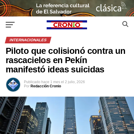
INTERNACIONALES
Piloto que colisionó contra un
rascacielos en Pekín
manifestó ideas suicidas
Publicado
hace 1 mes
el
2 julio, 2026
Por
Redacción Cronio