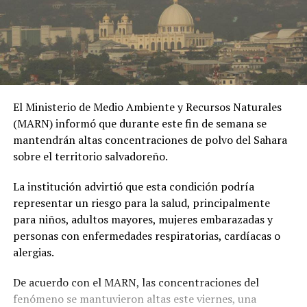
Pasajero sin experiencia
hace aterrizar avioneta en
Florida tras problema con el
piloto
11 mayo, 2022
El Ministerio de Medio Ambiente y Recursos Naturales
En «Internacionales»
(MARN) informó que durante este fin de semana se
mantendrán altas concentraciones de polvo del Sahara
sobre el territorio salvadoreño.
RELATED TOPICS:
ACCIDENTE
ACCIDENTE AEREO
AFP
AUTORIDADES CHINAS
AVIACIÓN
AVIONETA
CHAOYANG
CHINA
DIARIO PERSONAL
EMERGENCIA
La institución advirtió que esta condición podría
INCENDIO
INVESTIGACIÓN
LESIONES
PEKÍN
representar un riesgo para la salud, principalmente
PILOTO
PINGGU
PRINCIPAL
RASCACIELO
para niños, adultos mayores, mujeres embarazadas y
SEGURIDAD AÉREA
TORRE CITIC
ZHONGNANHAI
personas con enfermedades respiratorias, cardíacas o
UP NEXT
alergias.
VIDEO | Niño de 11 años arrolla a grupo de monjes
durante peregrinación en Tailandia; nueve fallecieron
De acuerdo con el MARN, las concentraciones del
DON'T MISS
fenómeno se mantuvieron altas este viernes, una