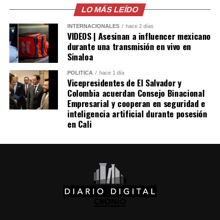
millones de dólares para Pemex al cierre del segundo
LO MÁS LEÍDO
trimestre, cifra que representa un incremento del 20 %
INTERNACIONALES
hace 2 días
en comparación con el mismo período de 2025.
VIDEOS | Asesinan a influencer mexicano
durante una transmisión en vivo en
Como antecedente, recordaron que una toma
Sinaloa
clandestina en un ducto de Pemex provocó una
POLÍTICA
hace 1 día
explosión en 2019, en el estado de Hidalgo, dejando un
Vicepresidentes de El Salvador y
saldo de 137 personas fallecidas.
Colombia acuerdan Consejo Binacional
Empresarial y cooperan en seguridad e
inteligencia artificial durante posesión
Comparte esto:
en Cali
Facebook
X
Me gusta esto: