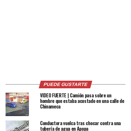
Las autoridades también informaron que el día del
accidente Liu despegó desde un aeropuerto ubicado en
el distrito periférico de Pinggu, pero «se desvió de la
zona designada y perdió contacto con el aeropuerto»
antes del impacto.
Tras el accidente, fotografías y videos del hecho fueron
retirados rápidamente de las redes sociales chinas,
mientras que la policía impidió que periodistas y
transeúntes tomaran imágenes del edificio.
PUEDE GUSTARTE
Comparte esto:
VIDEO FUERTE | Camión pasa sobre un
hombre que estaba acostado en una calle de
Facebook
X
Chinameca
Conductora vuelca tras chocar contra una
tubería de agua en Apopa