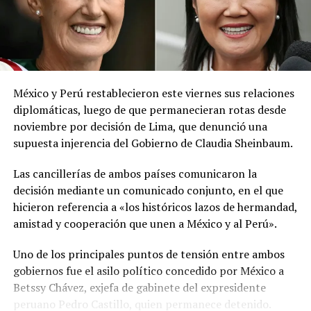
El ministerio agregó que, pese a la presencia del polvo
del Sahara, se esperan lluvias durante los próximos días,
por lo que pidió a la población mantenerse atenta a la
información oficial sobre las condiciones
meteorológicas.
México y Perú restablecieron este viernes sus relaciones
Las autoridades reiteraron el llamado a consultar los
diplomáticas, luego de que permanecieran rotas desde
canales oficiales del MARN y adoptar las medidas de
noviembre por decisión de Lima, que denunció una
prevención necesarias para reducir los efectos de este
supuesta injerencia del Gobierno de Claudia Sheinbaum.
fenómeno atmosférico, especialmente entre las
personas con mayor riesgo de complicaciones de salud.
Las cancillerías de ambos países comunicaron la
decisión mediante un comunicado conjunto, en el que
Comparte esto:
hicieron referencia a «los históricos lazos de hermandad,
amistad y cooperación que unen a México y al Perú».
Facebook
X
Uno de los principales puntos de tensión entre ambos
gobiernos fue el asilo político concedido por México a
Me gusta esto:
Betssy Chávez, exjefa de gabinete del expresidente
peruano Pedro Castillo, quien permanece detenido.