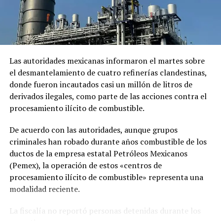
mayores detalles sobre el acuerdo para restablecer las
relaciones diplomáticas.
Sheinbaum también indicó que Chávez viajó a México en
un avión militar y calificó la entrega del salvoconducto
como «una acción de buena voluntad» de la presidenta
Las autoridades mexicanas informaron el martes sobre
Keiko Fujimori.
el desmantelamiento de cuatro refinerías clandestinas,
donde fueron incautados casi un millón de litros de
derivados ilegales, como parte de las acciones contra el
Comparte esto:
procesamiento ilícito de combustible.
Facebook
X
De acuerdo con las autoridades, aunque grupos
criminales han robado durante años combustible de los
Me gusta esto:
ductos de la empresa estatal Petróleos Mexicanos
(Pemex), la operación de estos «centros de
procesamiento ilícito de combustible» representa una
modalidad reciente.
La fiscalía no reportó personas detenidas durante los