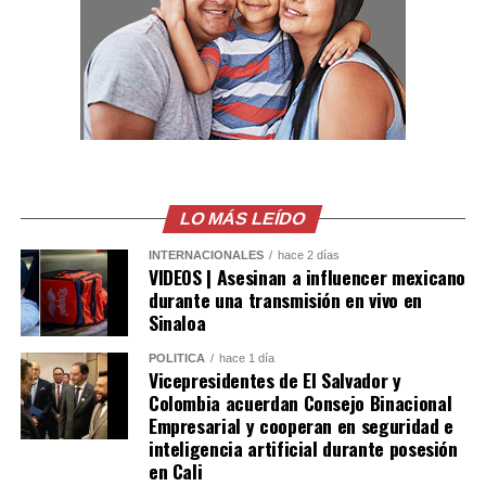
cooperación entre El Salvador y Colombia, así como la
voluntad de continuar fortaleciendo una agenda
bilateral orientada al desarrollo y bienestar de ambos
pueblos.
Comparte esto:
Facebook
X
LO MÁS LEÍDO
Me gusta esto:
INTERNACIONALES
hace 2 días
VIDEOS | Asesinan a influencer mexicano
durante una transmisión en vivo en
Sinaloa
POLÍTICA
hace 1 día
Vicepresidentes de El Salvador y
Colombia acuerdan Consejo Binacional
Empresarial y cooperan en seguridad e
inteligencia artificial durante posesión
en Cali