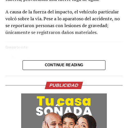
A causa de la fuerza del impacto, el vehículo particular
volcó sobre la vía. Pese a lo aparatoso del accidente, no
se reportaron personas con lesiones de gravedad;
únicamente se registraron daños materiales.
Comparte esto:
Facebook
X
CONTINUE READING
La ceremonia, incluyó una oración y reflexión que
acompañaron el inicio de esta nueva etapa de gobierno.
Me gusta esto:
En su intervención, el Presidente de la Espriella, hizo
PUBLICIDAD
importantes anuncios en materia económica, salud,
lucha contra la corrupción, el servicio público y la
seguridad.
La participación del Vicepresidente Ulloa en este
histórico acto reafirma los lazos de amistad y