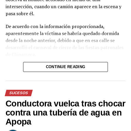
intersección, cuando un camión aparece en la escena y
pasa sobre él.
De acuerdo con la información proporcionada,
aparentemente la víctima se habría quedado dormida
desde la noche anterior, debido a que en esa calle se
desarrolló el carnaval de cierre de las fiestas patronales
de Chinameca.
Hasta el momento, el texto no proporciona información
CONTINUE READING
sobre el estado de salud del hombre ni sobre las
circunstancias posteriores al accidente.
SUCESOS
Reproductor
de
Conductora vuelca tras chocar
vídeo
Durante el acto solemne, se realizó la imposición de la
contra una tubería de agua en
Banda Presidencial al nuevo Jefe de Estado, por parte
Apopa
del Presidente del Congreso, Honorio Henríquez;
marcando oficialmente el inicio de su mandato