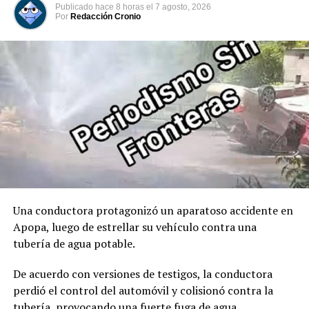
Publicado
hace 8 horas
el
7 agosto, 2026
constitucional. Acto seguido, tomó juramento al José
Por
Redacción Cronio
Manuel Restrepo como Vicepresidente de Colombia.
00:00
00:32
Comparte esto:
Facebook
X
Me gusta esto:
Una conductora protagonizó un aparatoso accidente en
Apopa, luego de estrellar su vehículo contra una
tubería de agua potable.
De acuerdo con versiones de testigos, la conductora
perdió el control del automóvil y colisionó contra la
tubería, provocando una fuerte fuga de agua.