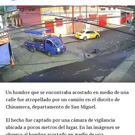
RELATED TOPICS:
60 DIPUTADOS
ASAMBLEA LEGISLATIVA
COMPETICIÓN
IGUALDAD
Previo al acto protocolario, el Vicemandatario
REFORMA
salvadoreño, dialogó con el Presidente Abelardo de la
Espriella, a quien envió un afectuoso saludo de parte del
UP NEXT
«Había gritos y lamentos», relata testigo de microbús
Presidente Bukele y expresó sus mejores deseos al
quemando Mejicanos
asumir esta nueva responsabilidad al frente de la nación
colombiana.
DON'T MISS
Power On vestirá a los atletas salvadoreños en los
Juegos Centroamericanos y del Caribe San Salvador
2023
Un hombre que se encontraba acostado en medio de una
calle fue atropellado por un camión en el distrito de
Chinameca, departamento de San Miguel.
El hecho fue captado por una cámara de vigilancia
ubicada a pocos metros del lugar. En las imágenes se
observa al hombre acostado en medio de una