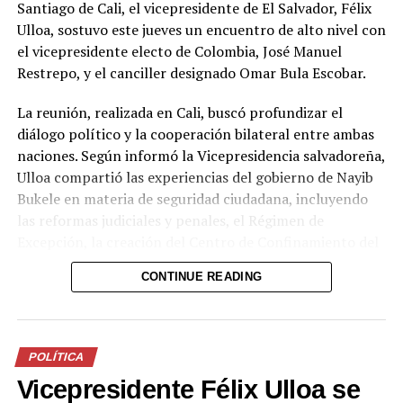
Santiago de Cali, el vicepresidente de El Salvador, Félix
Ulloa, sostuvo este jueves un encuentro de alto nivel con
el vicepresidente electo de Colombia, José Manuel
Restrepo, y el canciller designado Omar Bula Escobar.
La reunión, realizada en Cali, buscó profundizar el
diálogo político y la cooperación bilateral entre ambas
naciones. Según informó la Vicepresidencia salvadoreña,
Ulloa compartió las experiencias del gobierno de Nayib
Bukele en materia de seguridad ciudadana, incluyendo
las reformas judiciales y penales, el Régimen de
Excepción, la creación del Centro de Confinamiento del
Terrorismo (CECOT), el Plan Cero Ocio y otras medidas
CONTINUE READING
que han permitido recuperar la paz y posicionar a El
Salvador como uno de los países más seguros de la
región.
POLÍTICA
Por el lado colombiano, Restrepo destacó el intercambio
Vicepresidente Félix Ulloa se
sobre estrategias contra la extorsión y las reformas al