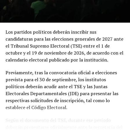
antes de la ceremonia de posesión, la primera en
Sobre el desarrollo, Ulloa se refirió a las perspectivas
realizarse fuera de Bogotá en la historia reciente del
positivas que se abren gracias a la reducción de la
país.
violencia y al clima de confianza que se ha generado.
Indicó que el gobierno trabaja de manera sostenida para
Los partidos políticos deberán inscribir sus
consolidar estos logros y proyectar al país como un
candidaturas para las elecciones generales de 2027 ante
destino atractivo para la inversión y el turismo.
el Tribunal Supremo Electoral (TSE) entre el 1 de
octubre y el 19 de noviembre de 2026, de acuerdo con el
El vicepresidente enfatizó que la preparación ante
calendario electoral publicado por la institución.
escenarios migratorios forma parte de una visión
integral. “El país se ha venido preparando para
Previamente, tras la convocatoria oficial a elecciones
cualquier situación”, sostuvo, al tiempo que reiteró el
prevista para el 30 de septiembre, los institutos
optimismo oficial sobre la continuidad del TPS.
políticos deberán acudir ante el TSE y las Juntas
Electorales Departamentales (JDE) para presentar las
La entrevista permitió conocer de primera mano la
respectivas solicitudes de inscripción, tal como lo
Comparte esto:
posición del gobierno sobre temas que impactan
establece el Código Electoral.
directamente a la diáspora y a la población local. Ulloa
Facebook
X
reafirmó el compromiso de continuar trabajando por la
Según el documento del TSE, durante ese período
seguridad, el desarrollo y mejores oportunidades para
deberán presentarse oficialmente ante la secretaría del
todos los salvadoreños.