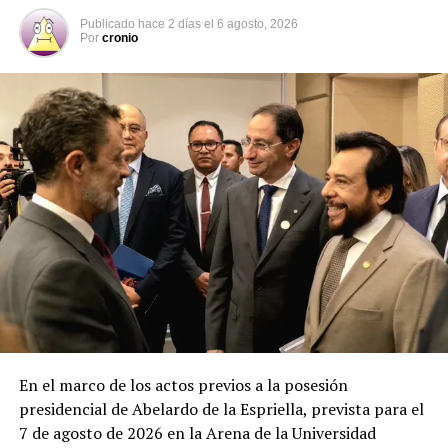
NUEVAS IDEAS
POLÍTICA
PRINCIPAL
Publicado
hace 2 días
el
6 agosto, 2026
REFORMA DE PENSIONES
Por
cronio
UP NEXT
Dan a conocer servicios que CONAMYPE tiene
habilitados para las mujeres
DON'T MISS
Frenarán prácticas abusivas de proveedores
inmobiliarios contra la población
En el marco de los actos previos a la posesión
presidencial de Abelardo de la Espriella, prevista para el
7 de agosto de 2026 en la Arena de la Universidad