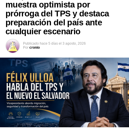
sistema penal y penitenciario. “Conocimos de cerca la
muestra optimista por
experiencia salvadoreña frente a la extorsión […] un
prórroga del TPS y destaca
aprendizaje valioso para fortalecer nuestra propia
preparación del país ante
estrategia de seguridad ciudadana”, escribió el
cualquier escenario
vicepresidente electo en su cuenta de X.
Publicado
hace 5 días
el
3 agosto, 2026
Por
cronio