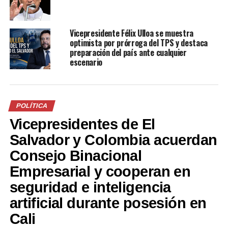
Christian Guevara: “Hay más
Christian Guevara asume el
de 15 leyes hechas por los
cargo de jefe de fracción de
Vicepresidente Félix Ulloa se muestra
diputados para favorecer a
Nuevas Ideas
optimista por prórroga del TPS y destaca
los evasores»
4 mayo, 2021
preparación del país ante cualquier
En «Política»
20 abril, 2021
escenario
En «Política»
POLÍTICA
Vicepresidentes de El
«¿Se han de estar
Salvador y Colombia acuerdan
preguntando cómo llevarse
Consejo Binacional
un maletinazo en Bitcoins”:
Christian Guevara, a la
Empresarial y cooperan en
oposición
seguridad e inteligencia
9 junio, 2021
En «Política»
artificial durante posesión en
Cali
RELATED TOPICS:
CHRISTIAN GUEVARA
DIPUTADO