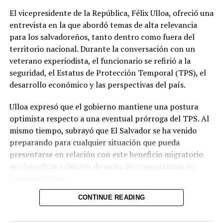
El vicepresidente de la República, Félix Ulloa, ofreció una
Además de la seguridad, las autoridades abordaron la
entrevista en la que abordó temas de alta relevancia
cooperación económica, comercial y tecnológica. Ambas
para los salvadoreños, tanto dentro como fuera del
partes acordaron impulsar la creación de un Consejo
territorio nacional. Durante la conversación con un
Binacional Empresarial orientado a promover el
veterano experiodista, el funcionario se refirió a la
comercio, la inversión y nuevas oportunidades de
seguridad, el Estatus de Protección Temporal (TPS), el
desarrollo entre Colombia y El Salvador.
desarrollo económico y las perspectivas del país.
Ulloa también presentó los avances de su país en
Ulloa expresó que el gobierno mantiene una postura
inteligencia artificial y transformación digital. Entre las
optimista respecto a una eventual prórroga del TPS. Al
iniciativas mencionadas figuran la plataforma DoctorSV,
mismo tiempo, subrayó que El Salvador se ha venido
el acuerdo estratégico con Google Cloud y la
preparando para cualquier situación que pueda
digitalización de trámites en el Centro Nacional de
presentarse en relación con este beneficio migratorio
Registros (CNR) y otras instituciones. Asimismo, se
que beneficia a cientos de miles de compatriotas en
habló de la tokenización y los activos digitales, áreas en
Estados Unidos.
las que El Salvador ha desarrollado un marco regulatorio
y una Comisión Nacional de Activos Digitales.
CONTINUE READING
En materia de seguridad, el vicepresidente recordó el
contexto en el que se encontraron las instituciones al
Restrepo señaló que Colombia estudiará herramientas