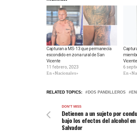
Capturan a MS-13 que permanecía
Captura
escondido en zona rural de San
miembr
Vicente
Vicent
11 febrero, 2023
6 sept
En «Nacionales»
En «Na
RELATED TOPICS:
DOS PANDILLEROS
EN
DON'T MISS
Detienen a un sujeto por condu
bajo los efectos del alcohol en
Salvador