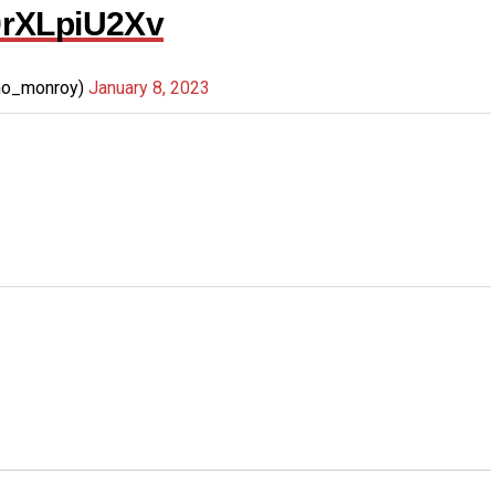
/0rXLpiU2Xv
no_monroy)
January 8, 2023