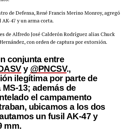
nistro de Defensa, René Francis Merino Monroy, agregó
l AK-47 y un arma corta.
es de Alfredo José Calderón Rodríguez alias Chuck
 Hernández, con orden de captura por extorsión.
n conjunta entre
DASV
y
@PNCSV
.,
ón ilegítima por parte de
la MS-13; además de
ntelado el campamento
raban, ubicamos a los dos
cautamos un fusil AK-47 y
 9 mm.