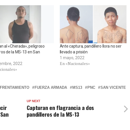
n al «Cherada», peligroso
Ante captura, pandillero llora no ser
os de la MS-13 en San
llevado a prisión
e
1 mayo, 2022
En «Nacionales»
iembre, 2022
cionales»
FRENTAMIENTO
FUERZA ARMADA
MS13
PNC
SAN VICENTE
UP NEXT
cir
Capturan en flagrancia a dos
 San
pandilleros de la MS-13