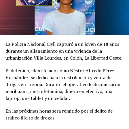
Me gusta esto:
La Policía Nacional Civil capturó a un joven de 18 años
durante un allanamiento en una vivienda de la
urbanización Villa Lourdes, en Colón, La Libertad Oeste.
El detenido, identificado como Néstor Alfredo Pérez
Relacionado
Hernández, se dedicaba a la distribución y venta de
drogas en la zona. Durante el operativo le decomisaron
marihuana, metanfetamina, dinero en efectivo, una
laptop, una tablet y un celular.
Fiscalía logra condena de 26
Dos pandilleros son
En las próximas horas será remitido por el delito de
pandilleros que pasarán en
condenados a 100 años de
tráfico ilícito de drogas.
prisión hasta 274 años
prisión por el homicidio de
30 octubre, 2022
dos agentes de la PNC en