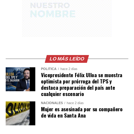
«Simón»; y Nelson de Jesús Palma Escobar.
Las condenas fueron impuestas por el delito de
organizaciones terroristas con agravación especial por
el Tribunal Segundo contra el Crimen Organizado de
San Salvador, juez 2, luego de valorar la abundante
prueba documental, pericial y testimonial presentada
por la Fiscalía General de la República.
LO MÁS LEÍDO
Comparte esto:
POLÍTICA
hace 2 días
Vicepresidente Félix Ulloa se muestra
optimista por prórroga del TPS y
Facebook
X
destaca preparación del país ante
cualquier escenario
Me gusta esto:
NACIONALES
hace 2 días
Mujer es asesinada por su compañero
de vida en Santa Ana