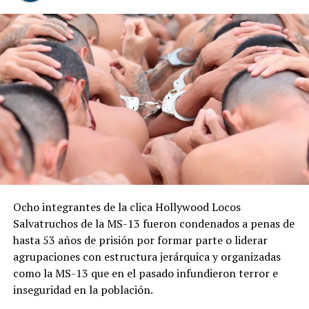
Rosales, de 56 años y hermano de un agente de la Policía
Nacional Civil (PNC), quien fue asesinado el 16 de
octubre de 2017 en el cantón Sincuyo, distrito de
Tacuba, Ahuachapán Centro. Según la resolución, la
víctima fue atacada con armas de fuego y machetes.
También se comprobó la participación de los
condenados en el homicidio agravado del soldado de la
Fuerza Naval José Alfredo Ascencio de la Cruz, ocurrido
el 22 de septiembre de 2017 en una vereda de la finca
San Martín, en el caserío El Arenal, distrito de Tacuba.
Los demás integrantes de la estructura criminal, entre
Ocho integrantes de la clica Hollywood Locos
ellos chequeos, observadores y colaboradores, recibieron
Salvatruchos de la MS-13 fueron condenados a penas de
condenas que oscilan entre los 35 y 95 años de prisión,
hasta 53 años de prisión por formar parte o liderar
de acuerdo con su grado de participación en los
agrupaciones con estructura jerárquica y organizadas
distintos hechos.
como la MS-13 que en el pasado infundieron terror e
inseguridad en la población.
Comparte esto: