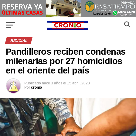
JUDICIAL
Pandilleros reciben condenas
milenarias por 27 homicidios
en el oriente del país
Publicado
hace 3 años
el
15 abril, 2023
Por
cronio