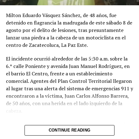
Milton Eduardo Vásquez Sánchez, de 48 años, fue
detenido en flagrancia la madrugada de este sábado 8 de
El 53% de los salvadoreños, 4 de cada 5, evalúa
agosto por el delito de lesiones, tras presuntamente
positivamente la gestión de Nayib Bukele. Sólo un 3%
lanzar una piedra a la cabeza de un motociclista en el
considera mal la gestión presidencial, principalmente
centro de Zacatecoluca, La Paz Este.
simpatizantes del FMLN y ARENA.
El incidente ocurrió alrededor de las 5:30 a.m. sobre la
6.ª calle Poniente y avenida Juan Manuel Rodríguez, en
el barrio El Centro, frente a un establecimiento
comercial. Agentes del Plan Control Territorial llegaron
al lugar tras una alerta del sistema de emergencias 911 y
encontraron a la víctima, Juan Carlos Alfonso Barrera,
de 50 años, con una herida en el lado izquierdo de la
cabeza.
Según el relato de testigos, el acusado tomó una piedra
CONTINUE READING
y la lanzó directamente contra la cabeza del