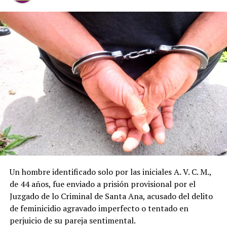
La corrupción va cada vez disminuyendo en la
percepción de preocupación de la población, contrario a
la mediciones anteriores, que veían la corrupción como
un problema principal junto a la lucha contra la
delincuencia, la percepción era que estábamos
perdiendo. Hoy por el contrario un 78% manifiesta que
la inseguridad ha disminuido. Sin duda hay una imagen
positiva en lo que se refiere al combate a la delincuencia,
según la medición los asaltos han disminuido, aunque
Un hombre identificado solo por las iniciales A. V. C. M.,
saben que el problema es complejo, aunque ya no es el
de 44 años, fue enviado a prisión provisional por el
problema principal para los salvadoreños, afectando el
Juzgado de lo Criminal de Santa Ana, acusado del delito
ámbito económico y familiar.
de feminicidio agravado imperfecto o tentado en
perjuicio de su pareja sentimental.