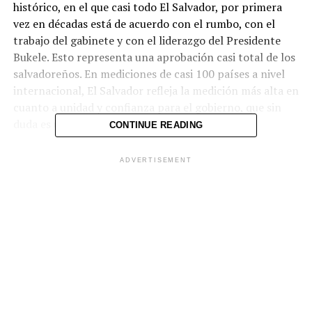
histórico, en el que casi todo El Salvador, por primera
vez en décadas está de acuerdo con el rumbo, con el
trabajo del gabinete y con el liderazgo del Presidente
Bukele. Esto representa una aprobación casi total de los
salvadoreños. En mediciones de casi 100 países a nivel
internacional, El Salvador refleja la medición más alta en
cuanto a unidad y confianza para el gobierno, que sin
duda es una gran paso para el desarrollo.
CONTINUE READING
ADVERTISEMENT