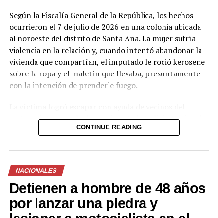
Según la Fiscalía General de la República, los hechos
ocurrieron el 7 de julio de 2026 en una colonia ubicada
al noroeste del distrito de Santa Ana. La mujer sufría
violencia en la relación y, cuando intentó abandonar la
vivienda que compartían, el imputado le roció kerosene
sobre la ropa y el maletín que llevaba, presuntamente
con la intención de prenderle fuego.
La víctima logró escapar con ayuda de vecinos del
sector e interpuso la denuncia ante la Policía Nacional
CONTINUE READING
Civil, que capturó al hombre en flagrancia. El kerosene
es un líquido inflamable derivado del petróleo,
comúnmente usado como combustible.
NACIONALES
El Juzgado decretó instrucción formal con detención
Detienen a hombre de 48 años
provisional y otorgó un plazo de siete meses para la
etapa de investigación. Durante este período se
por lanzar una piedra y
continuarán las diligencias correspondientes.