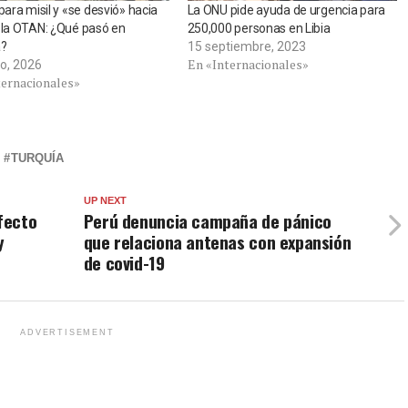
spara misil y «se desvió» hacia
La ONU pide ayuda de urgencia para
 la OTAN: ¿Qué pasó en
250,000 personas en Libia
a?
15 septiembre, 2023
En «Internacionales»
o, 2026
ternacionales»
TURQUÍA
UP NEXT
fecto
Perú denuncia campaña de pánico
y
que relaciona antenas con expansión
de covid-19
ADVERTISEMENT