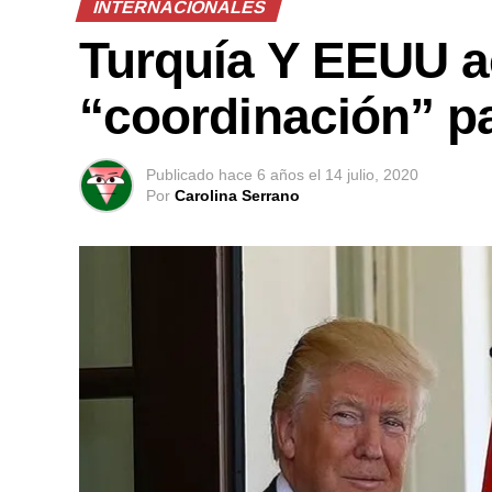
INTERNACIONALES
Turquía Y EEUU 
“coordinación” pa
Publicado
hace 6 años
el
14 julio, 2020
Por
Carolina Serrano