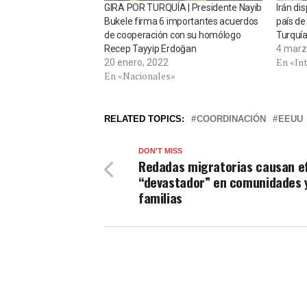
GIRA POR TURQUÍA | Presidente Nayib
Irán di
Bukele firma 6 importantes acuerdos
país de
de cooperación con su homólogo
Turquí
Recep Tayyip Erdoğan
4 marz
En «In
20 enero, 2022
En «Nacionales»
RELATED TOPICS:
COORDINACIÓN
EEUU
DON'T MISS
Redadas migratorias causan e
“devastador” en comunidades 
familias