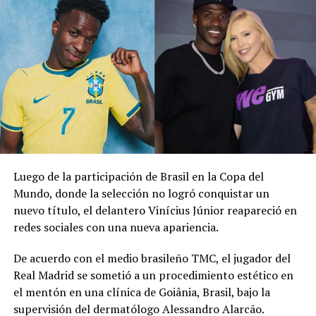
aficionados noruegos durante el Mundial 2026. El
atacante del Manchester City dirigió la coreografía
mientras los invitados remaban sentados sobre el suelo
en el lugar de la recepción.
Erling Haaland brought
the ‘viking row’ to
Gianluigi
Donnarumma’s
Luego de la participación de Brasil en la Copa del
wedding
Mundo, donde la selección no logró conquistar un
nuevo título, el delantero Vinícius Júnior reapareció en
pic.twitter.com/HP6MLIDybX
redes sociales con una nueva apariencia.
De acuerdo con el medio brasileño TMC, el jugador del
— Sky Sports Premier
Real Madrid se sometió a un procedimiento estético en
League
el mentón en una clínica de Goiânia, Brasil, bajo la
(@SkySportsPL)
July
supervisión del dermatólogo Alessandro Alarcão.