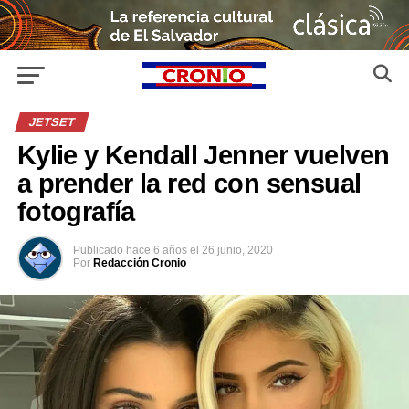
JETSET
Kylie y Kendall Jenner vuelven
a prender la red con sensual
fotografía
Publicado
hace 6 años
el
26 junio, 2020
Por
Redacción Cronio