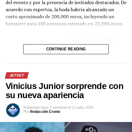
del evento y por la presencia de invitados destacados. De
acuerdo con expertos, la boda habría alcanzado un
costo aproximado de 200,000 euros, incluyendo un
banquete para 100 personas estimado en 23,000 euros.
| زواج جيانلويجي
دوناروما.
CONTINUE READING
pic.twitter.com/lDJBuhLLl7
JETSET
— Insider City
Vinicius Junior sorprende con
(@InsiderCity_Ar)
July
su nueva apariencia
24, 2026
Publicado
hace 2 semanas
el
21 julio, 2026
Por
Redacción Cronio
Uno de los momentos que más llamó la atención fue la
participación de Haaland en el tradicional “viking row”,
una celebración popularizada por jugadores y