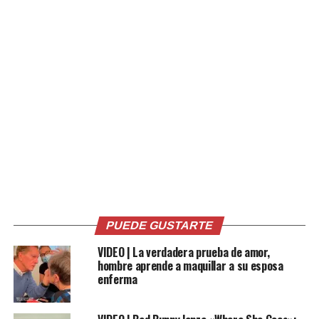
Estos son los colores que los fans van a encontrar en la
nueva paleta de maquillaje de Kylie Jenner. Hay que
destacar que estas tonalidades poseen una combinación
ideal de colores para realizar un maquillaje alegre y
cálido acorde con la época del año, pero además incluye
tonalidades perfectas para trabajar un ojo más
ahumado, estilo que no pasa de moda.
https://www.instagram.com/p/CB58MG7n0D9/?
utm_source=ig_web_copy_link
El kit de maquillaje completo de esta nueva colaboración
fraterna contiene otros productos con los que se puede
realizar un maquillaje completo.
PUEDE GUSTARTE
VIDEO | La verdadera prueba de amor,
hombre aprende a maquillar a su esposa
Comparte esto:
enferma
Facebook
X