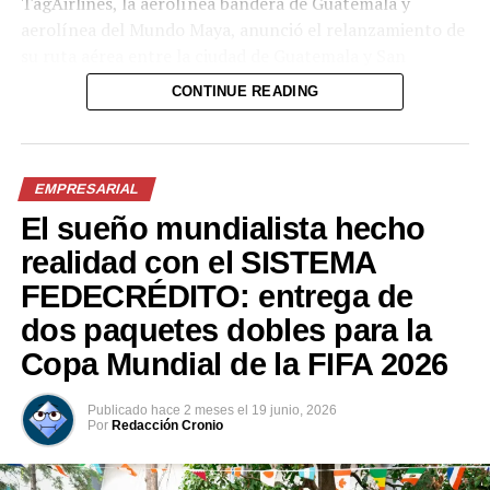
TagAirlines, la aerolínea bandera de Guatemala y
Esperamos que esta alianza siga creciendo y
GANA FÁCIL
aerolínea del Mundo Maya, anunció el relanzamiento de
fortaleciéndose”.
su ruta aérea entre la ciudad de Guatemala y San
DON'T MISS
ASILECHE: Promoviendo el desarrollo del sector lácteo
Salvador, a partir del próximo 13 de julio, con 4
Con esta iniciativa, el SISTEMA FEDECRÉDITO reafirma
CONTINUE READING
en Centroamérica
frecuencias semanales.
su compromiso con la juventud salvadoreña,
ofreciéndoles oportunidades concretas de crecimiento
Marcela Toriello, Presidenta y CEO de TagAirlines,
tanto dentro como fuera de la cancha. Invertir en su
señaló que El Salvador es un importante destino de viaje
EMPRESARIAL
talento es también invertir en el futuro de El Salvador, y
y refrendó el compromiso de la aerolínea con el impulso
por ello los acompañamos con orgullo en cada paso
El sueño mundialista hecho
de la aviación, el desarrollo y el turismo en la región de
hacia sus metas.
realidad con el SISTEMA
Centroamérica.
FEDECRÉDITO: entrega de
Comparte esto:
“El Salvador es un destino estratégico en los planes de
dos paquetes dobles para la
expansión de TagAirlines, que agracede la confianza que
Facebook
X
Copa Mundial de la FIFA 2026
las autoridades salvadoreñas y de Guatemala han
depositado en nuestra aerolínea. Este vuelo permitirá
fortalecer la conectividad aérea multirregión en el más
Publicado
hace 2 meses
el
19 junio, 2026
Me gusta esto:
Por
Redacción Cronio
importante corredor turístico centroamericano”,
refirió.