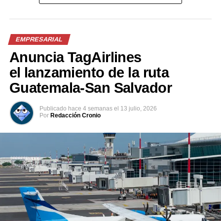
en nuestra gente está el verdadero potencial del país;
Facebook
X
los jóvenes son quienes van a mover a El Salvador hacia
adelante, y por eso queremos estar ahí, apoyándolos
para que logren todo lo que se propongan, su bienestar
EMPRESARIAL
y su futuro es lo que nos importa” expresó el Lic. Óscar
Me gusta esto:
Anuncia TagAirlines
Ruano, Gerente de Negocios de FEDECRÉDITO.
el lanzamiento de la ruta
Cargando...
Como parte de su apuesta por la Responsabilidad Social
Guatemala-San Salvador
Empresarial, el SISTEMA FEDECRÉDITO ofrece un
patrocinio integral que abarca suplementos
Publicado
hace 4 semanas
el
13 julio, 2026
vitamínicos, indumentaria deportiva, refrigerios y
Por
Redacción Cronio
Relacionado
transporte para los equipos participantes. Más allá de
impulsar el rendimiento deportivo, este respaldo busca
generar espacios sanos de convivencia y crecimiento
personal, visualizando en cada joven como un semillero
de oportunidades que merece contar con las
condiciones idóneas para desplegar todo su potencial.
Asesuisa reafirma su
ASESUISA lanza nuevos
compromiso con el
seguros de salud
bienestar de los
26 mayo, 2023
En «Empresarial»
salvadoreños a través de sus