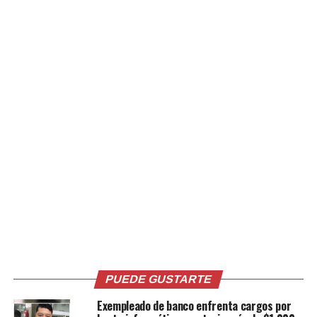
Procesal Penal que hubo en esa época.
El caso emblemático a resolver por parte de él, fue el del
expresidente de la Administración Nacional de
Acueductos y Alcantarillados (ANDA), Carlos Perla, bajo
la promoción del exfiscal Douglas Meléndez, que
mantuvo la acusación sobre la declaración de Mario
Orellana Andrade, exgerente de la región metropolitana
de ANDA (testigo criteriado).
Se desconoce el motivo por el cual prescindió el tribunal
Noveno de Instrucción, de la persecución penal a
Orellana.
El Tribunal Tercero de Sentencia de San Salvador,
integrado por los Jueces José Isabel Gil Cruz, Carlos
Ernesto Sánchez Escobar y Martín Rogel Zepeda, dictó
PUEDE GUSTARTE
Sentencia Condenatoria contra Carlos Perla, el día 25
Exempleado de banco enfrenta cargos por
de julio de 2007.