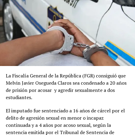
detención, provocando hacinamiento carcelario.
Durante los primeros días de diciembre del año 2014, en
una entrevista radial, el entonces Juez Martín Rogel,
realizó una serie de pronunciamientos que años después
vienen a ser esclarecedores sobre su actitud y decisiones
en el juzgamiento preciso de ciertos casos y personas, lo
cual cuestiona totalmente su independencia e
imparcialidad. De hecho, en la misma, refiriéndose al
tema del uso de aviones privados para realización de
La Fiscalía General de la República (FGR) consiguió que
actividades instituciones por parte del entonces fiscal
Melvin Javier Osegueda Claros sea condenado a 20 años
General, Luis Martínez, el Juez Rogel, llegó a decir:
de prisión por acosar y agredir sexualmente a dos
“La utilización de aviones privados por parte del fiscal
estudiantes.
general de la república para acudir a algunos
El imputado fue sentenciado a 16 años de cárcel por el
compromisos en el exterior debe ser aclarada lo más
delito de agresión sexual en menor o incapaz
pronto posible consideró hoy el juez tercero de
continuada y a 4 años por acoso sexual, según la
Sentencia.”
sentencia emitida por el Tribunal de Sentencia de