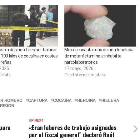
sa a dos hombres por traficar
México incauta más de una tonelada
100 kilos de cocaína en costas
de metanfetamina e inhabilita
oreñas
narcolaboratorios
, 2025
17 mayo, 2026
icial»
En «Internacionales»
OR ROMERO
CAPTURA
COCAÍNA
HEROÍNA
HIELERA
RISION
UP NEXT
 para
«Eran labores de trabajo asignados
por el fiscal general” declaró Raúl