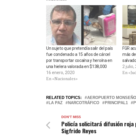
Un sujeto que pretendía salir del país
FGR acu
fue condenado a 15 años de cárcel
más de 
por transportar cocaína y heroína en
salvad
una hielera valorada en $138,000
2 julio
En «Jud
16 enero, 2020
En «Nacionales»
RELATED TOPICS:
AEROPUERTO MONSEÑ
LA PAZ
NARCOTRÁFICO
PRINCIPAL1
P
DON'T MISS
Policía solicitará difusión roja
Sigfrido Reyes