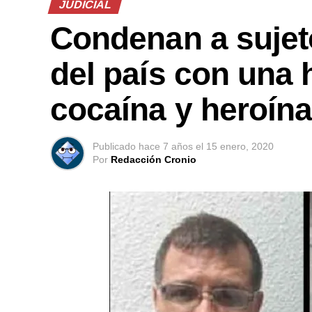
JUDICIAL
Condenan a sujeto
del país con una 
cocaína y heroín
Publicado
hace 7 años
el
15 enero, 2020
Por
Redacción Cronio