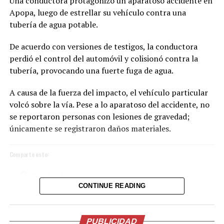
Una conductora protagonizó un aparatoso accidente en
Apopa, luego de estrellar su vehículo contra una
tubería de agua potable.
De acuerdo con versiones de testigos, la conductora
perdió el control del automóvil y colisionó contra la
tubería, provocando una fuerte fuga de agua.
A causa de la fuerza del impacto, el vehículo particular
volcó sobre la vía. Pese a lo aparatoso del accidente, no
se reportaron personas con lesiones de gravedad;
únicamente se registraron daños materiales.
Comparte esto:
Facebook
X
CONTINUE READING
La ceremonia, incluyó una oración y reflexión que
acompañaron el inicio de esta nueva etapa de gobierno.
Me gusta esto:
En su intervención, el Presidente de la Espriella, hizo
PUBLICIDAD