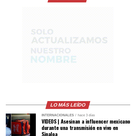
importantes anuncios en materia económica, salud,
lucha contra la corrupción, el servicio público y la
seguridad.
La participación del Vicepresidente Ulloa en este
histórico acto reafirma los lazos de amistad y
cooperación entre El Salvador y Colombia, así como la
voluntad de continuar fortaleciendo una agenda
bilateral orientada al desarrollo y bienestar de ambos
pueblos.
Comparte esto:
Facebook
X
LO MÁS LEÍDO
Me gusta esto:
INTERNACIONALES
hace 3 días
VIDEOS | Asesinan a influencer mexicano
durante una transmisión en vivo en
Sinaloa