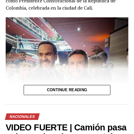
como Presidente Constitucional de la República de
Comparte esto:
Colombia, celebrada en la ciudad de Cali.
Facebook
X
Me gusta esto:
Cargando...
CONTINUE READING
Relacionado
NACIONALES
VIDEO FUERTE | Camión pasa
Gobierno lanzará este año
MAG apuesta por la