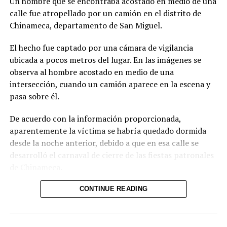
Un hombre que se encontraba acostado en medio de una
festividades navideñas
calle fue atropellado por un camión en el distrito de
Chinameca, departamento de San Miguel.
DON'T MISS
VIDEO l Ebrio se queda dormido mientras conducía y
luego se pasa el semáforo en rojo
El hecho fue captado por una cámara de vigilancia
ubicada a pocos metros del lugar. En las imágenes se
observa al hombre acostado en medio de una
intersección, cuando un camión aparece en la escena y
pasa sobre él.
De acuerdo con la información proporcionada,
aparentemente la víctima se habría quedado dormida
desde la noche anterior, debido a que en esa calle se
desarrolló el carnaval de cierre de las fiestas patronales
de Chinameca.
Hasta el momento, el texto no proporciona información
CONTINUE READING
sobre el estado de salud del hombre ni sobre las
circunstancias posteriores al accidente.