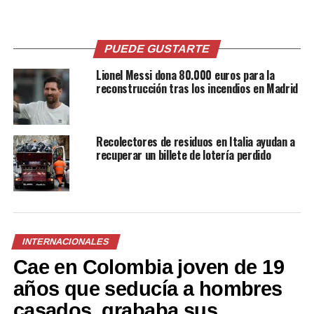
EL DÍA OFICIAL
Otras fechas para el Día de la Mujer surgieron en Rusia
PUEDE GUSTARTE
entre 1913 y 1914. Las mujeres rusas marcaron el último
domingo de febrero para esta conmemoración. Pero el
Lionel Messi dona 80.000 euros para la
reconstrucción tras los incendios en Madrid
año más importante fue 1917.
Para ese momento, más de dos millones de soldados
rusos habían muerto en la Primera Guerra Mundial y la
Recolectores de residuos en Italia ayudan a
situación del país era desoladora. Las políticas del
recuperar un billete de lotería perdido
Imperio habían traído hambre y pobreza y se sumaban a
la formación de tropas militares para el conflicto.
INTERNACIONALES
Cae en Colombia joven de 19
años que seducía a hombres
casados, grababa sus