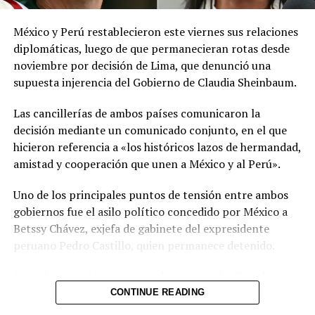
meteorológicas.
México y Perú restablecieron este viernes sus relaciones
Las autoridades reiteraron el llamado a consultar los
diplomáticas, luego de que permanecieran rotas desde
canales oficiales del MARN y adoptar las medidas de
noviembre por decisión de Lima, que denunció una
prevención necesarias para reducir los efectos de este
supuesta injerencia del Gobierno de Claudia Sheinbaum.
fenómeno atmosférico, especialmente entre las
personas con mayor riesgo de complicaciones de salud.
Las cancillerías de ambos países comunicaron la
decisión mediante un comunicado conjunto, en el que
Comparte esto:
hicieron referencia a «los históricos lazos de hermandad,
amistad y cooperación que unen a México y al Perú».
Facebook
X
Uno de los principales puntos de tensión entre ambos
gobiernos fue el asilo político concedido por México a
Me gusta esto:
Betssy Chávez, exjefa de gabinete del expresidente
peruano Pedro Castillo, quien permanece detenido.
Poco después de conocerse el comunicado, Sheinbaum
informó durante su conferencia diaria que Chávez había
CONTINUE READING
recibido el salvoconducto y estaba a punto de llegar a