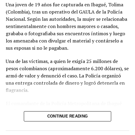
Una joven de 19 años fue capturada en Ibagué, Tolima
(Colombia), tras un operativo del GAULA de la Policía
Nacional. Según las autoridades, la mujer se relacionaba
Comparte esto:
sentimentalmente con hombres mayores o casados,
grababa o fotografiaba sus encuentros íntimos y luego
Facebook
X
los amenazaba con divulgar el material y contárselo a
sus esposas si no le pagaban.
Una de las víctimas, a quien le exigía 25 millones de
pesos colombianos (aproximadamente 6.200 dólares), se
Me gusta esto:
armó de valor y denunció el caso. La Policía organizó
una entrega controlada de dinero y logró detenerla en
flagrancia.
El comandante de la Policía Metropolitana de Ibagué
explicó que la joven “seducía con sus encantos a
Relacionado
CONTINUE READING
hombres que tenían familia” y, una vez obtenía el
material comprometedor, iniciaba el chantaje. Las
autoridades no descartan que existan más víctimas y