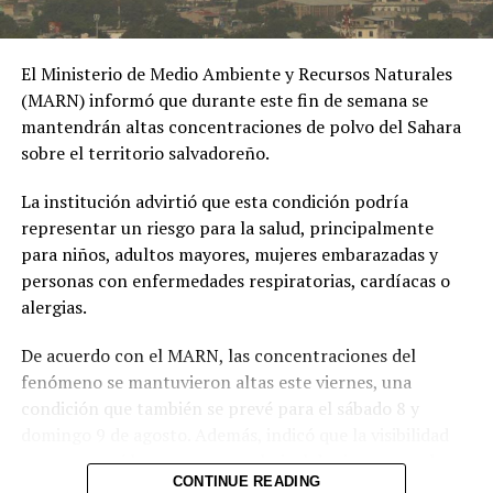
Ibagué a una joven de
UP NEXT
Tormenta invernal en EE. UU. fuerza la cancelación de
19 años señalada de
3.000 vuelos
El Ministerio de Medio Ambiente y Recursos Naturales
extorsionar al hombre
(MARN) informó que durante este fin de semana se
DON'T MISS
con quien sostuvo una
Un muerto y un herido deja tiroteo en una escuela de
mantendrán altas concentraciones de polvo del Sahara
Alabama
sobre el territorio salvadoreño.
relación
extramatrimonial, a
La institución advirtió que esta condición podría
representar un riesgo para la salud, principalmente
quien amenazaba con
para niños, adultos mayores, mujeres embarazadas y
exponer material íntimo
personas con enfermedades respiratorias, cardíacas o
y contarle a su esposa
alergias.
si no le entregaba la
De acuerdo con el MARN, las concentraciones del
suma de 25 millones de
fenómeno se mantuvieron altas este viernes, una
condición que también se prevé para el sábado 8 y
pesos.
domingo 9 de agosto. Además, indicó que la visibilidad
pic.twitter.com/MmwPQe2n
permanecerá brumosa y que el nivel de riesgo para la
CONTINUE READING
salud es alto.