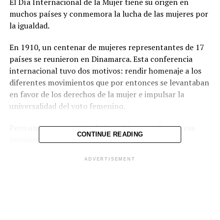
El Día Internacional de la Mujer tiene su origen en
muchos países y conmemora la lucha de las mujeres por
la igualdad.
En 1910, un centenar de mujeres representantes de 17
países se reunieron en Dinamarca. Esta conferencia
internacional tuvo dos motivos: rendir homenaje a los
diferentes movimientos que por entonces se levantaban
en favor de los derechos de la mujer e impulsar la
universalidad del voto femenino.
Pero una propuesta también se hizo escuchar en esa
CONTINUE READING
reunión: el establecimiento de un día en
conmemoración a las mujeres. En un inicio, en 1911,
ADVERTISEMENT
el Día de la Mujer fue celebrado de manera no oficial el
19 de marzo y solo en Alemania, Austria, Dinamarca y
Suiza.
Su carácter fue político: mítines en las calles