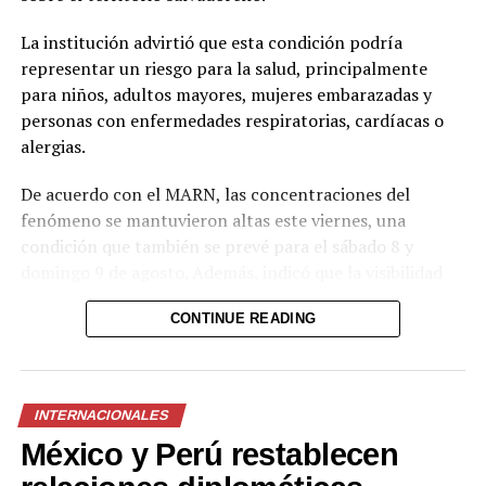
relación
extramatrimonial, a
La institución advirtió que esta condición podría
representar un riesgo para la salud, principalmente
quien amenazaba con
para niños, adultos mayores, mujeres embarazadas y
exponer material íntimo
personas con enfermedades respiratorias, cardíacas o
y contarle a su esposa
alergias.
si no le entregaba la
De acuerdo con el MARN, las concentraciones del
suma de 25 millones de
fenómeno se mantuvieron altas este viernes, una
condición que también se prevé para el sábado 8 y
pesos.
domingo 9 de agosto. Además, indicó que la visibilidad
pic.twitter.com/MmwPQe2n
permanecerá brumosa y que el nivel de riesgo para la
CONTINUE READING
salud es alto.
— Colombia Oscura
Ante este escenario, el MARN recomendó a los grupos
(@ColombiaOscura)
más vulnerables evitar la exposición al aire libre y
INTERNACIONALES
utilizar mascarilla en caso de que necesiten salir de sus
August 8, 2026
México y Perú restablecen
viviendas.