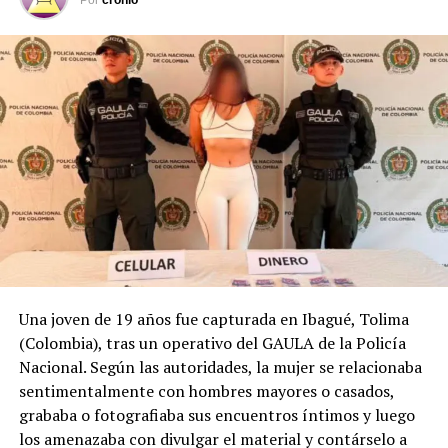
Por
cronio
Comparte esto:
Facebook
X
Me gusta esto:
Una joven de 19 años fue capturada en Ibagué, Tolima
(Colombia), tras un operativo del GAULA de la Policía
Relacionado
Nacional. Según las autoridades, la mujer se relacionaba
sentimentalmente con hombres mayores o casados,
grababa o fotografiaba sus encuentros íntimos y luego
los amenazaba con divulgar el material y contárselo a