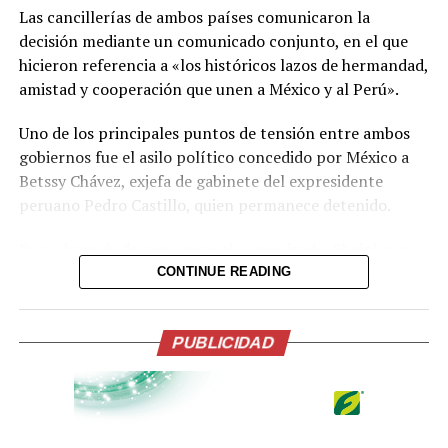
personas con mayor riesgo de complicaciones de salud.
Las cancillerías de ambos países comunicaron la
decisión mediante un comunicado conjunto, en el que
Comparte esto:
hicieron referencia a «los históricos lazos de hermandad,
amistad y cooperación que unen a México y al Perú».
Facebook
X
Uno de los principales puntos de tensión entre ambos
gobiernos fue el asilo político concedido por México a
Me gusta esto:
Betssy Chávez, exjefa de gabinete del expresidente
peruano Pedro Castillo, quien permanece detenido.
Poco después de conocerse el comunicado, Sheinbaum
informó durante su conferencia diaria que Chávez había
CONTINUE READING
recibido el salvoconducto y estaba a punto de llegar a
México. La entrega del documento constituía una
condición de su Gobierno para avanzar en el
PUBLICIDAD
restablecimiento de las relaciones diplomáticas.
La relación entre ambos países comenzó a deteriorarse
tras la caída y detención de Castillo por su intento de