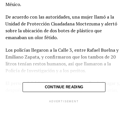
México.
De acuerdo con las autoridades, una mujer llamó a la
Unidad de Protección Ciuadadana Moctezuma y alertó
sobre la ubicación de dos botes de plástico que
emanaban un olor fétido.
Los policías llegaron a la Calle 3, entre Rafael Buelna y
Emiliano Zapata, y confirmaron que los tambos de 20
litros tenían restos humanos, así que llamaron a la
Policía de Investigación y a los peritos.
El personal del Servicio Médico Forense llegó al lugar y,
CONTINUE READING
después de tomar las pruebas y fotografías necesarias,
trasladó los restos a la morgue.
ADVERTISEMENT
Hasta el momento se desconoce la identidad de la
víctima, pero las autoridades capitalinas esperan que
alguien pueda reconocer un tatuaje de notas musicales