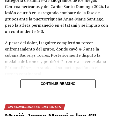
categoría de kumite -55 kilogramos de los Juegos
Centroamericanos y del Caribe Santo Domingo 2026. La
lesión ocurrió en su segundo combate de la fase de
grupos ante la puertorriqueña Anna-Marie Santiago,
pero la atleta permaneció en el tatami y se impuso con
un contundente 6-0.
A pesar del dolor, Izaguirre completó su tercer
enfrentamiento del grupo, donde cayó 4-5 ante la
cubana Baurelys Torres. Posteriormente disputó la
medalla de bronce y perdió 3-7 frente a la venezolana
Bárbara Pérez, cerrando así su participación en el
torneo continental.
CONTINUE READING
Al finalizar la jornada, la karateca confirmó el
diagnóstico a través de sus redes sociales. “Sufrí una
fractura en el pie derecho en mi segunda pelea, y a pesar
de eso seguí peleando… traté de no quejarme y lo di
INTERNACIONALES -DEPORTES
todo, pero no fue suficiente… volveré más fuerte”,