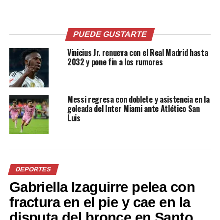
Santa Tecla firmó su
Listos los semifinalistas del
bicampeoanto en la Copa El
Clausura 2018 en la Primera
PUEDE GUSTARTE
Salvador al vencer 1-0 al
División
Vinicius Jr. renueva con el Real Madrid hasta
Audaz
7 mayo, 2018
En «Águila»
2032 y pone fin a los rumores
1 mayo, 2019
En «Nacionales -deportes»
Messi regresa con doblete y asistencia en la
goleada del Inter Miami ante Atlético San
Luis
Lista la Final de Copa El
Salvador entre Audaz y
Santa Tecla
29 marzo, 2019
DEPORTES
En «Nacionales -deportes»
Gabriella Izaguirre pelea con
fractura en el pie y cae en la
RELATED TOPICS:
ALIANZA
AUDAZ
DEPORTES
disputa del bronce en Santo
PRINCIPAL