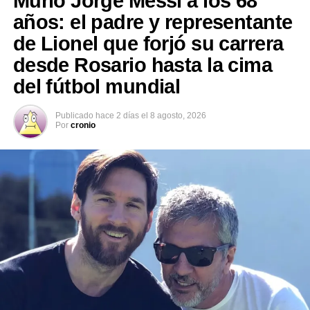
Murió Jorge Messi a los 68
escribió desde el hospital.
años: el padre y representante
de Lionel que forjó su carrera
desde Rosario hasta la cima
del fútbol mundial
Publicado
hace 2 días
el
8 agosto, 2026
Por
cronio