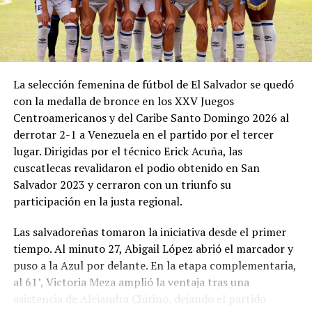
juvenil extranjero de 13 años, le financiara el
tratamiento, le ofreciera techo, trabajo a la familia y
derechos de imagen. Él mismo se quedó solo con su hijo
en Barcelona cuando el resto de la familia regresó a
Rosario, en uno de los momentos más duros y
La selección femenina de fútbol de El Salvador se quedó
determinantes de la historia del jugador.
con la medalla de bronce en los XXV Juegos
“Mi viejo estuvo siempre al lado mío. Vivimos muchas
Centroamericanos y del Caribe Santo Domingo 2026 al
cosas feas… Él me preguntó qué querés hacer, ¿querés
derrotar 2-1 a Venezuela en el partido por el tercer
seguir o nos volvemos? Yo quise seguir y él se quedó
lugar. Dirigidas por el técnico Erick Acuña, las
conmigo”, recordó Lionel años después. Esa decisión de
cuscatlecas revalidaron el podio obtenido en San
padre y consejero sentó las bases de una carrera que
Salvador 2023 y cerraron con un triunfo su
cambiaría el fútbol. Jorge se convirtió en su
participación en la justa regional.
representante y gestor de negocios, negociando
Las salvadoreñas tomaron la iniciativa desde el primer
contratos, patrocinios y decisiones clave sin casi nunca
tiempo. Al minuto 27, Abigail López abrió el marcador y
aparecer en los medios.
puso a la Azul por delante. En la etapa complementaria,
Durante el Mundial 2026 su salud se volvió pública de
al 61’, Victoria Meza amplió la ventaja tras una
manera dolorosa. Tras el hat-trick de Lionel ante
asistencia de Alejandra Chirino, dejando el partido