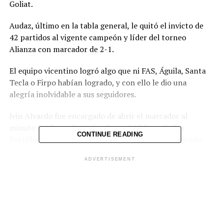
Goliat.
Audaz, último en la tabla general, le quitó el invicto de
42 partidos al vigente campeón y líder del torneo
Alianza con marcador de 2-1.
El equipo vicentino logró algo que ni FAS, Águila, Santa
Tecla o Firpo habían logrado, y con ello le dio una
alegría inolvidable a sus seguidores.
lvin Alvardo fue encargado de abrir el marcador al
minuto 8 a favor de Audaz. Pero al 12 Juan Carlos
CONTINUE READING
Portillo igualó las acciones. El gol del histórico triunfo
fue anotado por Aramis Acevedo al minuto 90 del
ADVERTISEMENT
partido.
A pesar del pésimo estado de la cancha del Estadio
Vicentino, ambos cuadros brindaron buen fútbol en un
partido que fue disputado hasta el final.