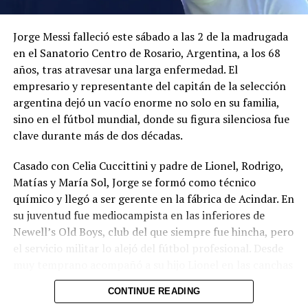
Jorge Messi falleció este sábado a las 2 de la madrugada
en el Sanatorio Centro de Rosario, Argentina, a los 68
años, tras atravesar una larga enfermedad. El
empresario y representante del capitán de la selección
argentina dejó un vacío enorme no solo en su familia,
sino en el fútbol mundial, donde su figura silenciosa fue
clave durante más de dos décadas.
Casado con Celia Cuccittini y padre de Lionel, Rodrigo,
Matías y María Sol, Jorge se formó como técnico
químico y llegó a ser gerente en la fábrica de Acindar. En
su juventud fue mediocampista en las inferiores de
La jornada también dejó otra baja para el karate
Newell’s Old Boys, club del que siempre fue hincha, pero
salvadoreño: Jorge Merino se retiró de la categoría -84
el servicio militar lo alejó del fútbol profesional. Desde
kg tras lesionarse la rodilla izquierda. Izaguirre,
muy temprano acompañó a su hijo Lionel en las canchas
medallista de oro en los Juegos de San Salvador 2023 y
de Malvinas y en el club Grandoli, y fue el primero en
reciente bronce panamericano, demostró una vez más
CONTINUE READING
apostar por su talento.
su carácter competitivo.