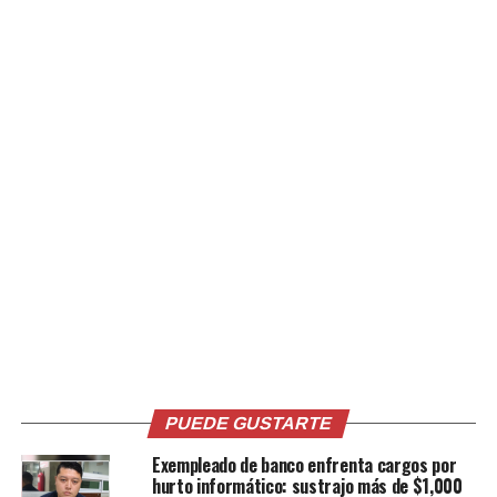
Comparte esto:
Facebook
X
Me gusta esto:
Relacionado
PUEDE GUSTARTE
Exempleado de banco enfrenta cargos por
hurto informático: sustrajo más de $1,000
Sujeto acusado de posesión
FOTOS: La FGR ordenó la