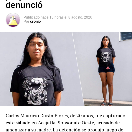
Las autoridades judiciales y fiscales reiteraron su
denunció
compromiso de perseguir con rigor este tipo de delitos
que afectan a la niñez y adolescencia.
Publicado
hace 13 horas
el
8 agosto, 2026
Por
cronio
Comparte esto:
Facebook
X
Me gusta esto:
Carlos Mauricio Durán Flores, de 20 años, fue capturado
este sábado en Acajutla, Sonsonate Oeste, acusado de
amenazar a su madre. La detención se produjo luego de