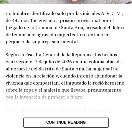
El caso se da en el marco de las denuncias por violencia
intrafamiliar que las autoridades atienden de forma
Un hombre identificado solo por las iniciales A. V. C. M.,
prioritaria. La madre de la víctima decidió interponer la
de 44 años, fue enviado a prisión provisional por el
denuncia para frenar las amenazas que venía recibiendo.
Juzgado de lo Criminal de Santa Ana, acusado del delito
de feminicidio agravado imperfecto o tentado en
Hasta el momento no se han revelado más detalles
perjuicio de su pareja sentimental.
sobre el contenido exacto de las amenazas ni sobre el
historial previo de incidentes entre ambos.
Según la Fiscalía General de la República, los hechos
ocurrieron el 7 de julio de 2026 en una colonia ubicada
Comparte esto:
al noroeste del distrito de Santa Ana. La mujer sufría
violencia en la relación y, cuando intentó abandonar la
Facebook
X
vivienda que compartían, el imputado le roció kerosene
sobre la ropa y el maletín que llevaba, presuntamente
Me gusta esto:
con la intención de prenderle fuego.
La víctima logró escapar con ayuda de vecinos del
sector e interpuso la denuncia ante la Policía Nacional
CONTINUE READING
Civil, que capturó al hombre en flagrancia. El kerosene
es un líquido inflamable derivado del petróleo,