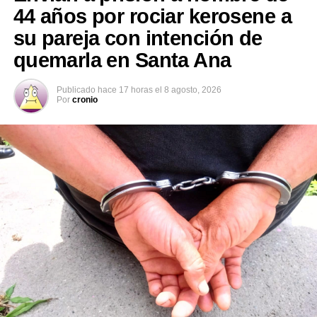
44 años por rociar kerosene a
su pareja con intención de
quemarla en Santa Ana
Publicado
hace 17 horas
el
8 agosto, 2026
Por
cronio
Los agentes de la PNC localizaron a Durán Flores en la
calle principal del barrio La Playa, en Acajutla, y
procedieron a su captura. El detenido fue puesto a
disposición de las autoridades correspondientes para
que se continúe con el proceso legal.