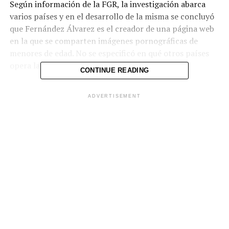
Según información de la FGR, la investigación abarca
varios países y en el desarrollo de la misma se concluyó
que Fernández Álvarez es el creador de una página web
en la que se comparten imágenes pornográficas de
menores de edad. No se especificó en qué otros países
opera la red.
CONTINUE READING
Fernández Álvarez será acusado en las próximas horas
ADVERTISEMENT
por el delito de adquisición o posesión de material
pornográfico de niños, adolescentes o personas con
discapacidad a través del uso de las tecnologías de
información y, de ser encontrado culpable, podría
enfrentar una pena de 2 a 5 años de cárcel.