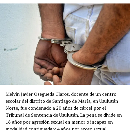
Conoce las medidas impuestas al edil Nayib Bukele por
caso de violencia en perjuicio de síndica Xochitl
Marchelli
DON'T MISS
Detención provisional a policía que disparó a un hombre
porque no le encendía el carro en Morazán
Melvin Javier Osegueda Claros, docente de un centro
escolar del distrito de Santiago de María, en Usulután
Norte, fue condenado a 20 años de cárcel por el
Tribunal de Sentencia de Usulután. La pena se divide en
16 años por agresión sexual en menor o incapaz en
modalidad continuada y 4 años por acoso sexual.