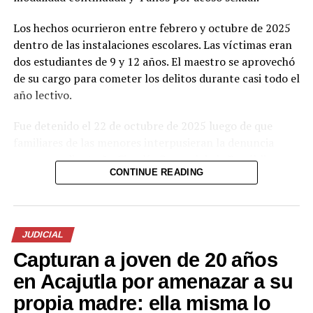
Los hechos ocurrieron entre febrero y octubre de 2025
dentro de las instalaciones escolares. Las víctimas eran
dos estudiantes de 9 y 12 años. El maestro se aprovechó
de su cargo para cometer los delitos durante casi todo el
año lectivo.
Fue detenido el 22 de octubre de 2025 luego de que
familiares de las menores interpusieran la denuncia
correspondiente. La Fiscalía General de la República
CONTINUE READING
presentó pruebas documentales, periciales y
testimoniales que el tribunal valoró para determinar su
responsabilidad penal.
JUDICIAL
El proceso se desarrolló bajo reserva para proteger la
Capturan a joven de 20 años
identidad y la intimidad de las víctimas. La sentencia
busca enviar un mensaje claro contra quienes abusan de
en Acajutla por amenazar a su
su posición de confianza en el sistema educativo.
propia madre: ella misma lo