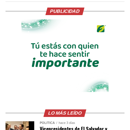
comúnmente usado como combustible.
PUBLICIDAD
El Juzgado decretó instrucción formal con detención
provisional y otorgó un plazo de siete meses para la
etapa de investigación. Durante este período se
continuarán las diligencias correspondientes.
El caso se enmarca en las acciones judiciales contra la
violencia hacia las mujeres y el feminicidio en grado de
tentativa, delitos que las autoridades han priorizado en
los últimos años.
Comparte esto:
Facebook
X
LO MÁS LEÍDO
Me gusta esto:
POLÍTICA
hace 3 días
Vicepresidentes de El Salvador y