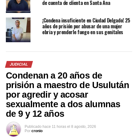
de cuenta de clienta en Santa Ana
de material pornográfico
captura de un sujeto con
infantil enfrentará audiencia
material pornográfico en La
inicial
Libertad
¡Condena insuficiente en Ciudad Delgado! 25
10 febrero, 2023
23 mayo, 2018
años de prisión por abusar de una mujer
En «Judicial»
En «Judicial»
ebria y prenderle fuego en sus genitales
JUDICIAL
Capturan a hombre por
Condenan a 20 años de
poseer material
prisión a maestro de Usulután
pornográfico infantil en
Santa Tecla
por agredir y acosar
14 noviembre, 2023
sexualmente a dos alumnas
En «Nacionales»
de 9 y 12 años
RELATED TOPICS:
JUDICIAL
PRINCIPAL1
Publicado
hace 11 horas
el
8 agosto, 2026
Por
cronio
UP NEXT