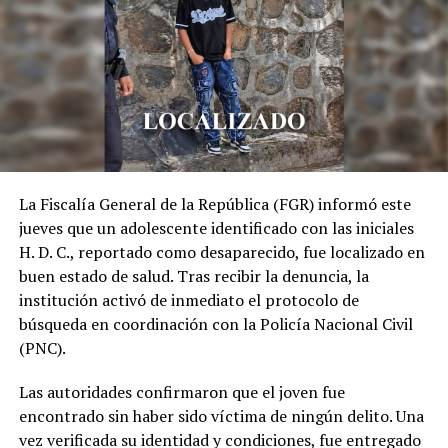
Relacionado
La Fiscalía General de la República (FGR) informó este
jueves que un adolescente identificado con las iniciales
Capturan a distribuidor de
PNC incauta $1,300 y joyas a
droga con 36 porciones de
sujeto acusado además de
H. D. C., reportado como desaparecido, fue localizado en
marihuana
obligar a una mujer a tener
buen estado de salud. Tras recibir la denuncia, la
25 enero, 2024
relaciones sexuales
institución activó de inmediato el protocolo de
En «Nacionales»
21 marzo, 2019
búsqueda en coordinación con la Policía Nacional Civil
En «Nacionales»
(PNC).
Las autoridades confirmaron que el joven fue
encontrado sin haber sido víctima de ningún delito. Una
vez verificada su identidad y condiciones, fue entregado