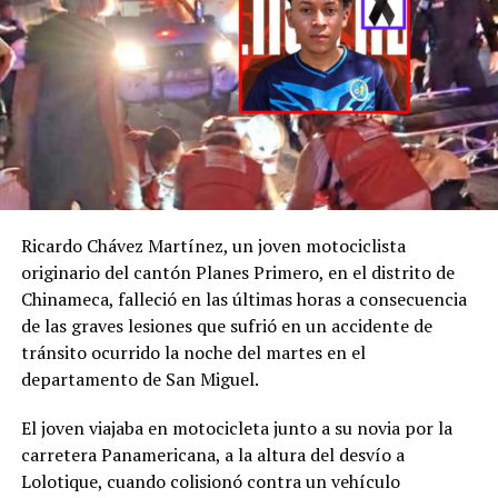
desaparición de H. D.
C., la
@FGR_SV
activó
el protocolo de
búsqueda, en
coordinación con la
@PNCSV
.
Ricardo Chávez Martínez, un joven motociclista
Afortunadamente, ha
originario del cantón Planes Primero, en el distrito de
Chinameca, falleció en las últimas horas a consecuencia
sido localizado sin ser
de las graves lesiones que sufrió en un accidente de
víctima de ningún
tránsito ocurrido la noche del martes en el
delito.
departamento de San Miguel.
pic.twitter.com/jRpWhKuxv
El joven viajaba en motocicleta junto a su novia por la
carretera Panamericana, a la altura del desvío a
Lolotique, cuando colisionó contra un vehículo
— Fiscalía General de