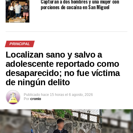
Capturan a dos hombres y una mujer con
casos especiales de lavado y activos. Además, se
porciones de cocaína en San Miguel
continuarán las investigaciones por sus vínculos con
Bruno Ventura y las actividades de narcotráfico.
PRINCIPAL
Localizan sano y salvo a
adolescente reportado como
desaparecido; no fue víctima
Comparte esto:
de ningún delito
Facebook
X
Publicado
hace 15 horas
el
6 agosto, 2026
Por
cronio
Me gusta esto: