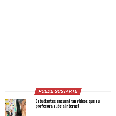
producido una metástasis, es decir, que se ha expandido
a otros órganos. Las limitadas opciones terapéuticas y
su tardío diagnóstico explican su elevada mortalidad.
Según datos facilitados por la Sociedad Española de
Oncología Médica (SEOM) -correspondientes al año
2020- el de páncreas es el tercer tumor que más vidas se
cobra en España, 7.427, por detrás de los del aparato
respiratorio (21.918) y los colorrectales (11.131).
Cualquier investigación, como esta última, conocida a
través de la revista ‘Nature’, representa por todo ello
una llama de esperanza.
PUEDE GUSTARTE
Comparte esto:
Estudiantes encuentran videos que su
profesora sube a internet
Facebook
X