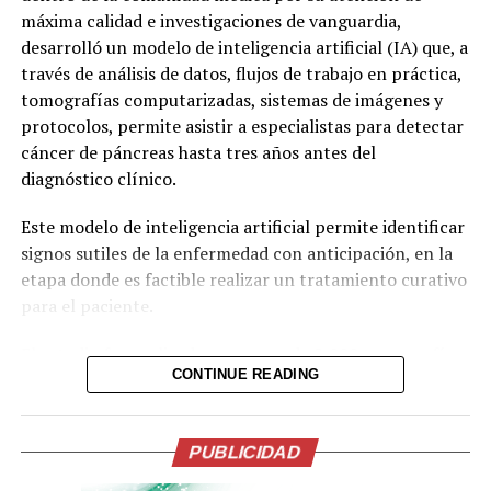
máxima calidad e investigaciones de vanguardia,
temblor. Esta técnica se aplica en El Salvador solo en el
desarrolló un modelo de inteligencia artificial (IA) que, a
Centro Internacional del Cáncer (CIC).
través de análisis de datos, flujos de trabajo en práctica,
El tercer tratamiento es el HIFU, que es un ultrasonido
tomografías computarizadas, sistemas de imágenes y
focalizado de alta intensidad para párkinson. Es un
protocolos, permite asistir a especialistas para detectar
procedimiento ambulatorio no invasivo guiado por
cáncer de páncreas hasta tres años antes del
resonancia magnética que utiliza ondas sonoras para
diagnóstico clínico.
crear una pequeña lesión terapéutica en el cerebro
Este modelo de inteligencia artificial permite identificar
reduciendo temblores y rigidez de forma inmediata.
signos sutiles de la enfermedad con anticipación, en la
etapa donde es factible realizar un tratamiento curativo
Comparte esto:
para el paciente.
Facebook
X
El estudio fue realizado con cerca de 2,000 tomografías
CONTINUE READING
computarizadas a través de la asistencia de IA, que
Me gusta esto:
incluía a pacientes a quienes posteriormente se les
diagnosticó cáncer de páncreas, que inicialmente fueron
PUBLICIDAD
catalogados como casos «normales».