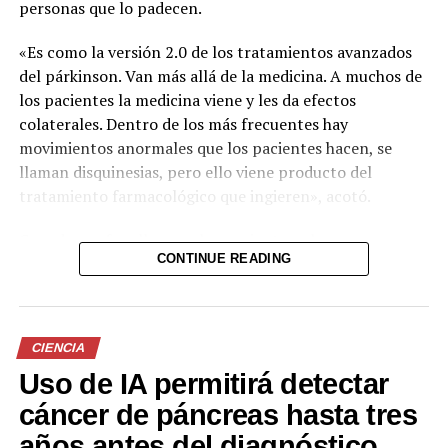
personas que lo padecen.
«Es como la versión 2.0 de los tratamientos avanzados
del párkinson. Van más allá de la medicina. A muchos de
los pacientes la medicina viene y les da efectos
colaterales. Dentro de los más frecuentes hay
movimientos anormales que los pacientes hacen, se
llaman disquinesias, pero ello viene producto del
tratamiento farmacológico que ingieren», acotó.
Cuando esa fase llega en los pacientes, algunos,
CONTINUE READING
dependiendo de las características, son candidatos para
terapias avanzadas.
En el mundo de la neurocirugía, la más clásica es la
CIENCIA
técnica de estimulación cerebral profunda (DBS, por sus
Uso de IA permitirá detectar
siglas en inglés).
cáncer de páncreas hasta tres
«Básicamente lo que hace es que se te colocan unos
años antes del diagnóstico
electrodos en un sitio profundo del cerebro y esos