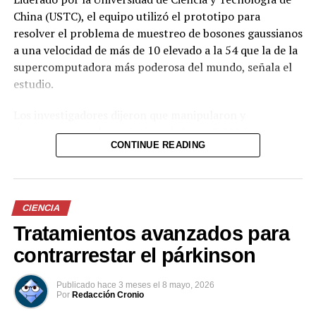
vuelve una esperanza para personas con parálisis
China (USTC), el equipo utilizó el prototipo para
resolver el problema de muestreo de bosones gaussianos
a una velocidad de más de 10 elevado a la 54 que la de la
supercomputadora más poderosa del mundo, señala el
estudio.
Los investigadores dijeron que manipularon y
detectaron estados cuánticos de hasta 3.050 fotones, un
CONTINUE READING
salto significativo respecto a los 255 fotones alcanzados
con el anterior «Jiuzhang 3.0».
Comparte esto:
CIENCIA
Tratamientos avanzados para
Facebook
X
contrarrestar el párkinson
Me gusta esto:
Publicado
hace 3 meses
el
8 mayo, 2026
Por
Redacción Cronio