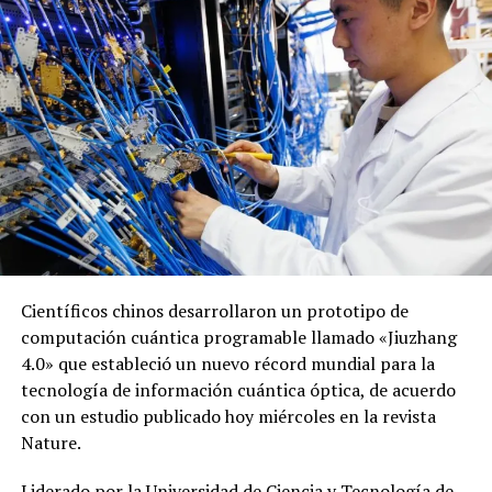
7 marzo, 2022
30 abril, 2026
En «Ciencia»
En «Ciencia»
Efemérides 5 de octubre:
¿qué pasó un día como hoy?
5 octubre, 2022
En «Opinet»
Científicos chinos desarrollaron un prototipo de
RELATED TOPICS:
CIENTÍFICOS DE ESTADOS UNIDOS
ENCUENTRAN
computación cuántica programable llamado «Jiuzhang
TALÓN DE AQUILES DEL CÁNCER DE PÁNCREAS
4.0» que estableció un nuevo récord mundial para la
tecnología de información cuántica óptica, de acuerdo
UP NEXT
Detectan un segundo caso de gripe aviar en dos patos
con un estudio publicado hoy miércoles en la revista
silvestres en Córdoba
Nature.
DON'T MISS
Primer implante para estimular la médula espinal se
Liderado por la Universidad de Ciencia y Tecnología de