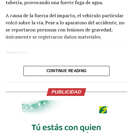
tubería, provocando una fuerte fuga de agua.
A causa de la fuerza del impacto, el vehículo particular
volcó sobre la vía. Pese a lo aparatoso del accidente, no
se reportaron personas con lesiones de gravedad;
únicamente se registraron daños materiales.
Comparte esto:
Facebook
X
CONTINUE READING
La ceremonia, incluyó una oración y reflexión que
acompañaron el inicio de esta nueva etapa de gobierno.
Me gusta esto:
En su intervención, el Presidente de la Espriella, hizo
PUBLICIDAD
importantes anuncios en materia económica, salud,
lucha contra la corrupción, el servicio público y la
seguridad.
La participación del Vicepresidente Ulloa en este
histórico acto reafirma los lazos de amistad y