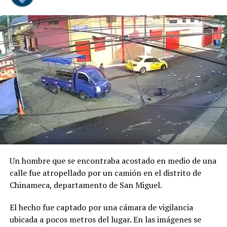
Previo al acto protocolario, el Vicemandatario
salvadoreño, dialogó con el Presidente Abelardo de la
Espriella, a quien envió un afectuoso saludo de parte del
Presidente Bukele y expresó sus mejores deseos al
asumir esta nueva responsabilidad al frente de la nación
colombiana.
Un hombre que se encontraba acostado en medio de una
calle fue atropellado por un camión en el distrito de
Chinameca, departamento de San Miguel.
El hecho fue captado por una cámara de vigilancia
ubicada a pocos metros del lugar. En las imágenes se