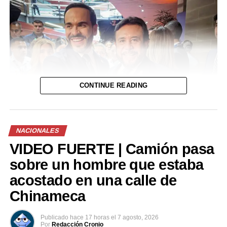
VIDEO | Denuncian a sujeto que se pasa de listo con su
pareja en playa El Majahual
DON'T MISS
Más de 20 albergues preparados para atención de
posibles emergencias por actividad de Volcán
Chaparrastique
CONTINUE READING
NACIONALES
VIDEO FUERTE | Camión pasa
sobre un hombre que estaba
acostado en una calle de
Chinameca
Publicado
hace 17 horas
el
7 agosto, 2026
Por
Redacción Cronio