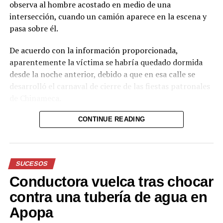
observa al hombre acostado en medio de una
intersección, cuando un camión aparece en la escena y
pasa sobre él.
De acuerdo con la información proporcionada,
aparentemente la víctima se habría quedado dormida
desde la noche anterior, debido a que en esa calle se
desarrolló el carnaval de cierre de las fiestas patronales
de Chinameca.
Hasta el momento, el texto no proporciona información
CONTINUE READING
sobre el estado de salud del hombre ni sobre las
circunstancias posteriores al accidente.
SUCESOS
Reproductor
de
Conductora vuelca tras chocar
vídeo
Durante el acto solemne, se realizó la imposición de la
contra una tubería de agua en
Banda Presidencial al nuevo Jefe de Estado, por parte
Apopa
del Presidente del Congreso, Honorio Henríquez;