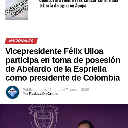
Conductora vuelca tras chocar contra una
tubería de agua en Apopa
Comparte esto:
Facebook
X
NACIONALES
Vicepresidente Félix Ulloa
Me gusta esto:
participa en toma de posesión
de Abelardo de la Espriella
como presidente de Colombia
Publicado
hace 11 horas
el
7 agosto, 2026
Por
Redacción Cronio
Relacionado