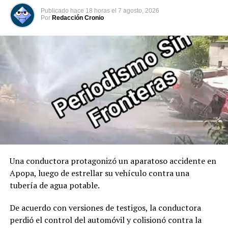
marcando oficialmente el inicio de su mandato
Publicado
hace 18 horas
el
7 agosto, 2026
constitucional. Acto seguido, tomó juramento al José
Por
Redacción Cronio
Manuel Restrepo como Vicepresidente de Colombia.
00:00
00:32
Comparte esto:
Facebook
X
Me gusta esto:
Una conductora protagonizó un aparatoso accidente en
Apopa, luego de estrellar su vehículo contra una
tubería de agua potable.
De acuerdo con versiones de testigos, la conductora
perdió el control del automóvil y colisionó contra la