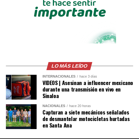
cooperación entre El Salvador y Colombia, así como la
voluntad de continuar fortaleciendo una agenda
bilateral orientada al desarrollo y bienestar de ambos
pueblos.
Comparte esto:
Facebook
X
LO MÁS LEÍDO
Me gusta esto:
INTERNACIONALES
hace 3 días
VIDEOS | Asesinan a influencer mexicano
durante una transmisión en vivo en
Sinaloa
NACIONALES
hace 20 horas
Capturan a siete mecánicos señalados
de desmantelar motocicletas hurtadas
en Santa Ana