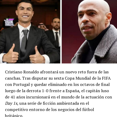
Facebook
X
Micallef agregó que la propuesta plantea «cuestiones
importantes respecto al derecho de competencia» y
señaló que, dentro de las competencias que le atribuyen
los tratados, la Comisión Europea examinará la iniciativa
Me gusta esto:
con atención.
Las críticas se suman a las expresadas previamente por
la UEFA, que calificó el proyecto como «una línea que las
instituciones que gobiernan el fútbol no deberían
cruzar nunca».
Relacionado
Por su parte, la ministra de Deportes de Francia, Marina
Cristiano Ronaldo afrontará un nuevo reto fuera de las
Ferrari, informó en X que las instituciones del fútbol
canchas. Tras disputar su sexta Copa Mundial de la FIFA
europeo sostendrían una reunión de urgencia para
con Portugal y quedar eliminado en los octavos de final
abordar el proyecto, el cual también ha generado una
luego de la derrota 1-0 frente a España, el capitán luso
fuerte oposición entre las federaciones nacionales.
de 41 años incursionará en el mundo de la actuación con
Thomas Tuchel confirma el
Aficionados del PSG le dicen
Day 1s
, una serie de ficción ambientada en el
deseo de Neymar por dejar
de todo a Neymar en el
La Federación Inglesa (FA) afirmó estar
el PSG
debut de la Ligue 1 de
competitivo entorno de los negocios del fútbol
«profundamente preocupada», mientras que la
17 julio, 2019
Francia
británico.