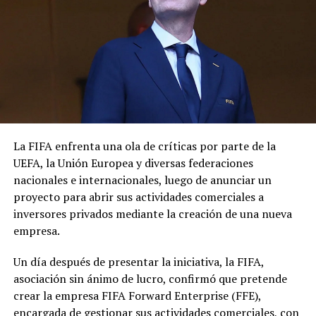
Tras saberse que el estado del pie de Neymar era peor de
lo que se valoró inicialmente, el médico de la Seleçao
emprendió viaje hacia París desde Sochi, donde
participaba en un congreso técnico de la FIFA.
Antes, tanto el coordinador de selecciones, Edu Gaspar,
como el propio doctor pidieron tranquilidad y
aseguraron que la decisión sobre el tratamiento será
La FIFA enfrenta una ola de críticas por parte de la
tomada por el atacante y su club.
UEFA, la Unión Europea y diversas federaciones
nacionales e internacionales, luego de anunciar un
Pero muchos en Brasil comenzaron a hacer cuentas,
proyecto para abrir sus actividades comerciales a
incluido el mismísimo Pelé, que mandó un mensaje a
inversores privados mediante la creación de una nueva
quien muchos ven como su sucesor deseándole que se
empresa.
regrese cuanto antes.
Un día después de presentar la iniciativa, la FIFA,
“Todo Brasil espera que te recuperes de esta lesión tan
asociación sin ánimo de lucro, confirmó que pretende
rápido como la última vez. Tenemos una Copa del
crear la empresa FIFA Forward Enterprise (FFE),
Mundo que vencer, así que mejórate pronto!”, escribió O
encargada de gestionar sus actividades comerciales, con