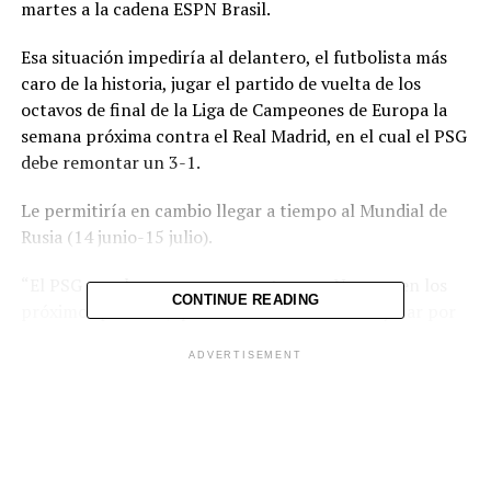
martes a la cadena ESPN Brasil.
Esa situación impediría al delantero, el futbolista más
caro de la historia, jugar el partido de vuelta de los
octavos de final de la Liga de Campeones de Europa la
semana próxima contra el Real Madrid, en el cual el PSG
debe remontar un 3-1.
Le permitiría en cambio llegar a tiempo al Mundial de
Rusia (14 junio-15 julio).
“El PSG ya sabe que no va a contar con Neymar en los
CONTINUE READING
próximos partidos, que no va a contar con Neymar por
seis semanas como mínimo, porque ese tratamiento
ADVERTISEMENT
durará de seis a ocho semanas. Eso ya está definido,
independientemente de (si hay) cirugía o no”, afirmó el
padre del atacante al programa Bate Bola na Veia.
Según su también agente, a “finales de abril Neymar