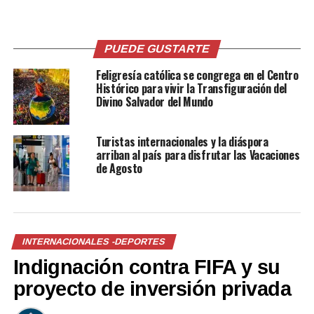
de todo a Neymar en el
seguirá en el PSG para la
debut de la Ligue 1 de
próxima temporada
Francia
14 mayo, 2018
PUEDE GUSTARTE
En «Internacionales -
12 agosto, 2019
En «Internacionales -
deportes»
Feligresía católica se congrega en el Centro
deportes»
Histórico para vivir la Transfiguración del
Divino Salvador del Mundo
Turistas internacionales y la diáspora
arriban al país para disfrutar las Vacaciones
de Agosto
«Neymar puede llevarse
este Balón de Oro», asegura
Didier Drogba
24 marzo, 2018
En «Internacionales -
INTERNACIONALES -DEPORTES
deportes»
Indignación contra FIFA y su
proyecto de inversión privada
RELATED TOPICS:
PRINCIPAL