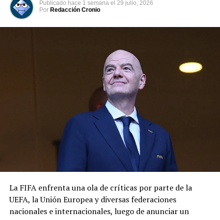
UP NEXT
Publicado
hace 1 semana
el
29 julio, 2026
Juventus se habré paso a los cuartos de final ganadole
Por
Redacción Cronio
al Tottenham 1 -2
DON'T MISS
Real Madrid derrota al PSG 1 – 2 y se abre paso a
cuartos de final
La FIFA enfrenta una ola de críticas por parte de la
UEFA, la Unión Europea y diversas federaciones
nacionales e internacionales, luego de anunciar un