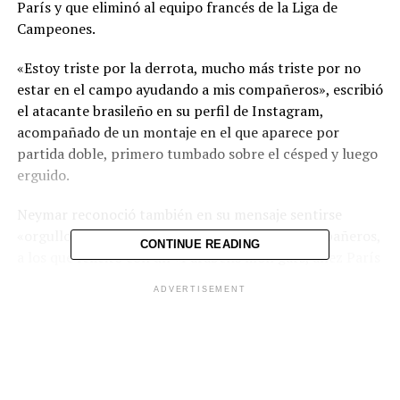
París y que eliminó al equipo francés de la Liga de
Campeones.
«Estoy triste por la derrota, mucho más triste por no
estar en el campo ayudando a mis compañeros», escribió
el atacante brasileño en su perfil de Instagram,
acompañado de un montaje en el que aparece por
partida doble, primero tumbado sobre el césped y luego
erguido.
Neymar reconoció también en su mensaje sentirse
«orgulloso» de ver el esfuerzo de todos sus compañeros,
CONTINUE READING
a los que felicitó con un «Parabéns mon gars, allez París
(«Felicitaciones chicos, ánimo París»).
ADVERTISEMENT