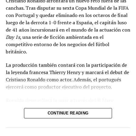
Cristiano Ronaldo afrontará un nuevo reto fuera de las
Ferrari, informó en X que las instituciones del fútbol
canchas. Tras disputar su sexta Copa Mundial de la FIFA
europeo sostendrían una reunión de urgencia para
con Portugal y quedar eliminado en los octavos de final
abordar el proyecto, el cual también ha generado una
luego de la derrota 1-0 frente a España, el capitán luso
fuerte oposición entre las federaciones nacionales.
de 41 años incursionará en el mundo de la actuación con
Day 1s
, una serie de ficción ambientada en el
La Federación Inglesa (FA) afirmó estar
competitivo entorno de los negocios del fútbol
«profundamente preocupada», mientras que la
británico.
Federación Alemana de Fútbol (DFB) calificó la
propuesta como «un absoluto ataque contra el fútbol».
La producción también contará con la participación de
la leyenda francesa Thierry Henry y marcará el debut de
Las reacciones también surgieron fuera de Europa. La
Cristiano Ronaldo como actor. Además, el portugués
Confederación de Norte, Centroamérica y el Caribe
ejercerá como productor ejecutivo del proyecto.
(Concacaf) y la Confederación Asiática de Fútbol (AFC)
lamentaron que el proyecto se hiciera público antes de
Ronaldo desarrollará la serie a través de UR Marv
ser comunicado a los miembros de la FIFA.
Studios, empresa que fundó en 2025 junto al director
CONTINUE READING
Matthew Vaughn, reconocido por trabajos como
La FIFA sostiene que la FFE obtendría $4,200 millones
Kingsman
. De acuerdo con la información, diversas
este año y asegura que todos sus beneficios netos serán
plataformas de
streaming
compiten por obtener los
reinvertidos en el fútbol. Asimismo, anunció que sus