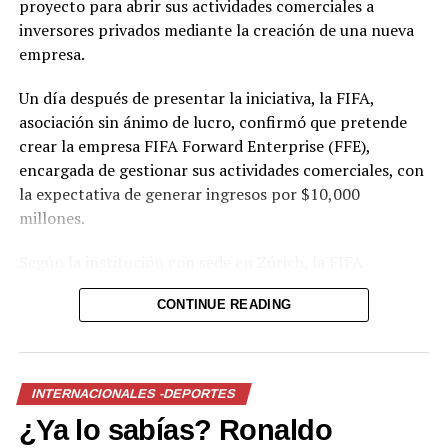
proyecto para abrir sus actividades comerciales a
inversores privados mediante la creación de una nueva
empresa.
Un día después de presentar la iniciativa, la FIFA,
asociación sin ánimo de lucro, confirmó que pretende
crear la empresa FIFA Forward Enterprise (FFE),
encargada de gestionar sus actividades comerciales, con
la expectativa de generar ingresos por $10,000
millones.
Según la institución con sede en Zúrich, la FIFA
mantendrá «el control exclusivo de la FFE a través de
CONTINUE READING
una representación mayoritaria en el consejo de
administración», así como «la autoridad exclusiva» sobre
la gobernanza del fútbol, las competiciones, el
calendario y las decisiones relacionadas con el
INTERNACIONALES -DEPORTES
reglamento.
¿Ya lo sabías? Ronaldo