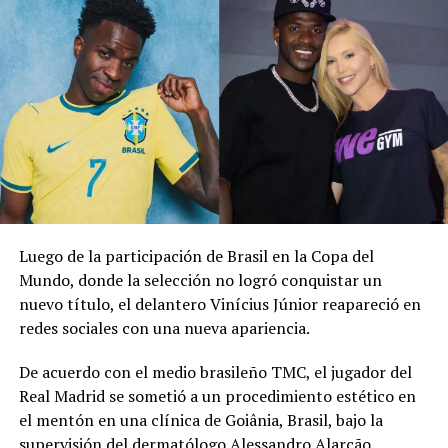
aficionados noruegos durante el Mundial 2026. El
atacante del Manchester City dirigió la coreografía
mientras los invitados remaban sentados sobre el suelo
en el lugar de la recepción.
Erling Haaland brought
the ‘viking row’ to
Gianluigi
Donnarumma’s
Luego de la participación de Brasil en la Copa del
wedding
Mundo, donde la selección no logró conquistar un
nuevo título, el delantero Vinícius Júnior reapareció en
pic.twitter.com/HP6MLIDybX
redes sociales con una nueva apariencia.
De acuerdo con el medio brasileño TMC, el jugador del
— Sky Sports Premier
Real Madrid se sometió a un procedimiento estético en
League
el mentón en una clínica de Goiânia, Brasil, bajo la
(@SkySportsPL)
July
supervisión del dermatólogo Alessandro Alarcão.