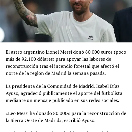
UP NEXT
VIDEO | Autoridades capturan a sujetos que hurtaban
vehículos y motos en Atiquizaya
DON'T MISS
El covid-19 sigue causando 1.700 muertes a la semana
en el mundo, señala la OMS
El astro argentino Lionel Messi donó 80.000 euros (poco
más de 92.100 dólares) para apoyar las labores de
reconstrucción tras el incendio forestal que afectó el
norte de la región de Madrid la semana pasada.
La presidenta de la Comunidad de Madrid, Isabel Díaz
Ayuso, agradeció públicamente el aporte del futbolista
mediante un mensaje publicado en sus redes sociales.
«Leo Messi ha donado 80.000€ para la reconstrucción de
la Sierra Oeste de Madrid», escribió Ayuso.