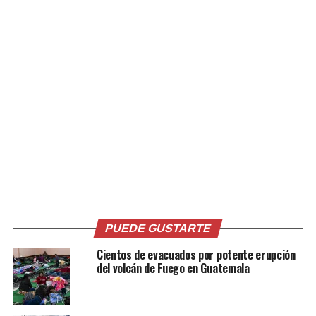
«Chiquilla bonita» y «Ladrón de Buena Suerte».
Comparte esto:
Facebook
X
Me gusta esto:
PUEDE GUSTARTE
Cientos de evacuados por potente erupción
del volcán de Fuego en Guatemala
Relacionado