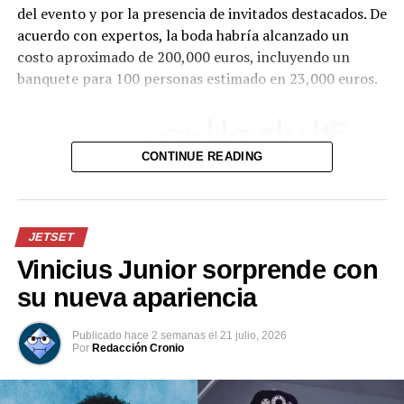
del evento y por la presencia de invitados destacados. De
acuerdo con expertos, la boda habría alcanzado un
costo aproximado de 200,000 euros, incluyendo un
banquete para 100 personas estimado en 23,000 euros.
| زواج جيانلويجي
دوناروما.
CONTINUE READING
pic.twitter.com/lDJBuhLLl7
JETSET
— Insider City
Vinicius Junior sorprende con
(@InsiderCity_Ar)
July
su nueva apariencia
24, 2026
Publicado
hace 2 semanas
el
21 julio, 2026
Por
Redacción Cronio
Uno de los momentos que más llamó la atención fue la
participación de Haaland en el tradicional “viking row”,
una celebración popularizada por jugadores y