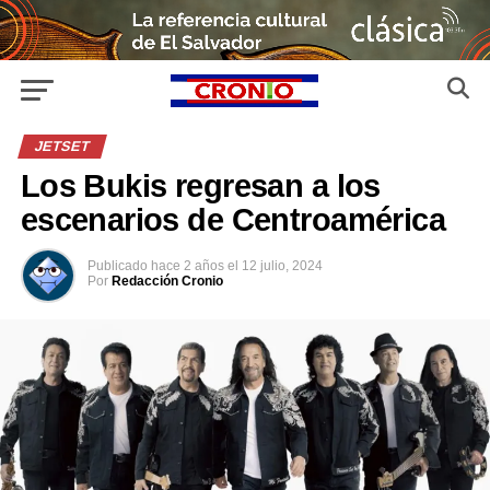
JETSET
Los Bukis regresan a los
escenarios de Centroamérica
Publicado
hace 2 años
el
12 julio, 2024
Por
Redacción Cronio