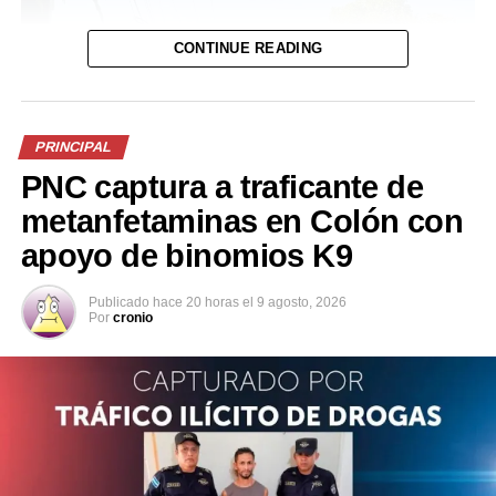
CONTINUE READING
PRINCIPAL
PNC captura a traficante de
metanfetaminas en Colón con
apoyo de binomios K9
Publicado
hace 20 horas
el
9 agosto, 2026
Por
cronio