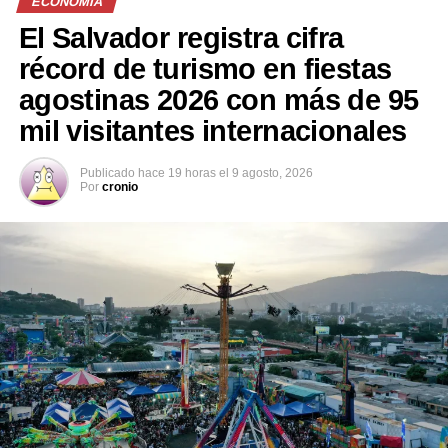
ECONOMIA
El Salvador registra cifra
récord de turismo en fiestas
Comparte esto:
agostinas 2026 con más de 95
mil visitantes internacionales
Facebook
X
Publicado
hace 19 horas
el
9 agosto, 2026
Por
cronio
Me gusta esto:
Relacionado