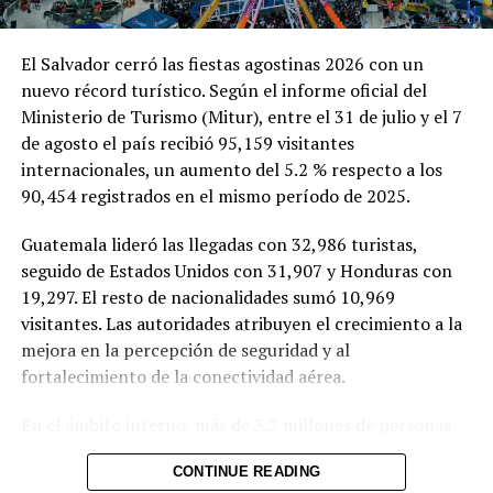
El Salvador cerró las fiestas agostinas 2026 con un
La Fundación Gloria Kriete y
PBS El Salvador lanza la
nuevo récord turístico. Según el informe oficial del
PBS El Salvador clausuran la
tercera edición del programa
Ministerio de Turismo (Mitur), entre el 31 de julio y el 7
tercera edición del Programa
de mentorías junto a la
de Mentorías
Fundación Gloria de Kriete
de agosto el país recibió 95,159 visitantes
27 octubre, 2025
17 julio, 2025
internacionales, un aumento del 5.2 % respecto a los
En «Empresarial»
En «Empresarial»
90,454 registrados en el mismo período de 2025.
Guatemala lideró las llegadas con 32,986 turistas,
seguido de Estados Unidos con 31,907 y Honduras con
19,297. El resto de nacionalidades sumó 10,969
visitantes. Las autoridades atribuyen el crecimiento a la
Empresarios entregarán seis
mejora en la percepción de seguridad y al
premios especiales a
fortalecimiento de la conectividad aérea.
deportistas destacados
durante la gala de la Espiga
Dorada
En el ámbito interno, más de 3.2 millones de personas
7 noviembre, 2018
visitaron sitios turísticos, culturales y naturales, un
En «Nacionales -deportes»
CONTINUE READING
incremento del 13.8 % frente a los 2.8 millones del año