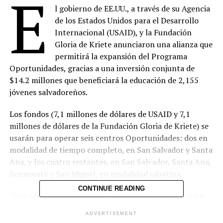
E
l gobierno de EE.UU., a través de su Agencia
de los Estados Unidos para el Desarrollo
Internacional (USAID), y la Fundación
Gloria de Kriete anunciaron una alianza que
permitirá la expansión del Programa
Oportunidades, gracias a una inversión conjunta de
$14.2 millones que beneficiará la educación de 2,155
jóvenes salvadoreños.
Los fondos (7,1 millones de dólares de USAID y 7,1
millones de dólares de la Fundación Gloria de Kriete) se
usarán para operar seis centros Oportunidades: dos en
modalidad de tiempo completo, en San Salvador y Santa
Ana, y los cuatro restantes, en San Salvador, Santa Ana,
Sonsonate y San Miguel, en modalidad sabatina.
CONTINUE READING
“Nos sentimos sumamente complacidos y agradecidos
con este valioso aporte de USAID, que nos permitirá
ADVERTISEMENT
ampliar la cobertura de Oportunidades en el país. La