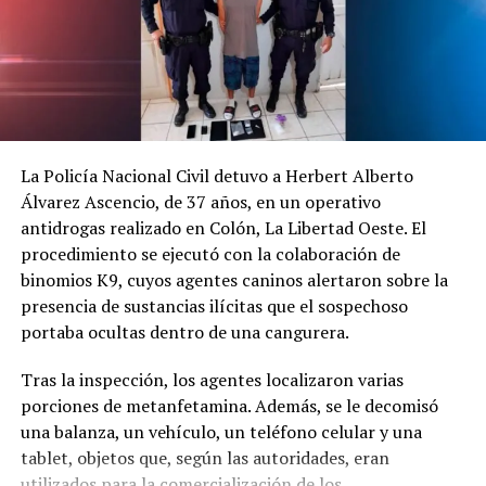
Los socorristas hallaron el cuerpo tendido sobre la vía
con múltiples lesiones. Debido a la gravedad del estado,
La Policía Nacional Civil detuvo a Herbert Alberto
no fue necesario su traslado a un centro hospitalario.
Álvarez Ascencio, de 37 años, en un operativo
antidrogas realizado en Colón, La Libertad Oeste. El
Las autoridades continúan investigando las causas
procedimiento se ejecutó con la colaboración de
exactas del siniestro. Este hecho se suma a otro
binomios K9, cuyos agentes caninos alertaron sobre la
accidente mortal de motocicleta registrado el sábado en
presencia de sustancias ilícitas que el sospechoso
Chalatenango.
portaba ocultas dentro de una cangurera.
Comparte esto:
Tras la inspección, los agentes localizaron varias
porciones de metanfetamina. Además, se le decomisó
Facebook
X
una balanza, un vehículo, un teléfono celular y una
tablet, objetos que, según las autoridades, eran
Me gusta esto:
utilizados para la comercialización de los