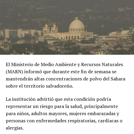
extramatrimoniales y el uso de material íntimo como
herramienta de chantaje.
#OPINE
. El Gaula de la
Policía capturó en
Ibagué a una joven de
19 años señalada de
El Ministerio de Medio Ambiente y Recursos Naturales
extorsionar al hombre
(MARN) informó que durante este fin de semana se
con quien sostuvo una
mantendrán altas concentraciones de polvo del Sahara
sobre el territorio salvadoreño.
relación
extramatrimonial, a
La institución advirtió que esta condición podría
representar un riesgo para la salud, principalmente
quien amenazaba con
para niños, adultos mayores, mujeres embarazadas y
exponer material íntimo
personas con enfermedades respiratorias, cardíacas o
y contarle a su esposa
alergias.