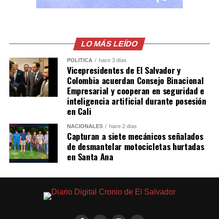
El comunicado emitido por las cancillerías no ofreció
mayores detalles sobre el acuerdo para restablecer las
relaciones diplomáticas.
LO MÁS LEÍDO
POLÍTICA
hace 3 días
Sheinbaum también indicó que Chávez viajó a México en
Vicepresidentes de El Salvador y
un avión militar y calificó la entrega del salvoconducto
Colombia acuerdan Consejo Binacional
como «una acción de buena voluntad» de la presidenta
Empresarial y cooperan en seguridad e
inteligencia artificial durante posesión
Keiko Fujimori.
en Cali
Comparte esto:
NACIONALES
hace 2 días
Capturan a siete mecánicos señalados
de desmantelar motocicletas hurtadas
Facebook
X
en Santa Ana
Me gusta esto: