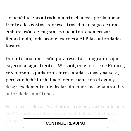
Un bebé fue encontrado muerto el jueves por la noche
frente a las costas francesas tras el naufragio de una
embarcación de migrantes que intentaban cruzar a
Reino Unido, indicaron el viernes a AFP las autoridades
locales.
Durante una operación para rescatar a migrantes que
cayeron al agua frente a Wissant, en el norte de Francia,
«65 personas pudieron ser rescatadas sanas y salvas»,
pero «un bebé fue hallado inconsciente en el agua y
desgraciadamente fue declarado muerto», señalaron las
autoridades marítimas.
Este deceso eleva a 52 el número de migrantes fallecidos
en 2024 intentando cruzar el canal de la Mancha, un
récord desde 2018, año en el que se intensificaron las
CONTINUE READING
travesías a bordo de embarcaciones precarias.