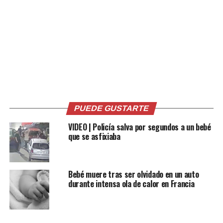
Facebook
X
Me gusta esto:
PUEDE GUSTARTE
VIDEO | Policía salva por segundos a un bebé
que se asfixiaba
Relacionado
Bebé muere tras ser olvidado en un auto
durante intensa ola de calor en Francia
TRAGEDIA | Naufragio en el
Nuevos rescates de
Canal de la Mancha deja 27
migrantes cerca de Canarias
migrantes muertos
tras muertes en un