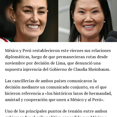
red social X.
El ministerio agregó que, pese a la presencia del polvo
del Sahara, se esperan lluvias durante los próximos días,
por lo que pidió a la población mantenerse atenta a la
información oficial sobre las condiciones
meteorológicas.
México y Perú restablecieron este viernes sus relaciones
Las autoridades reiteraron el llamado a consultar los
diplomáticas, luego de que permanecieran rotas desde
canales oficiales del MARN y adoptar las medidas de
noviembre por decisión de Lima, que denunció una
prevención necesarias para reducir los efectos de este
supuesta injerencia del Gobierno de Claudia Sheinbaum.
fenómeno atmosférico, especialmente entre las
personas con mayor riesgo de complicaciones de salud.
Las cancillerías de ambos países comunicaron la
decisión mediante un comunicado conjunto, en el que
Comparte esto:
hicieron referencia a «los históricos lazos de hermandad,
amistad y cooperación que unen a México y al Perú».
Facebook
X
Uno de los principales puntos de tensión entre ambos